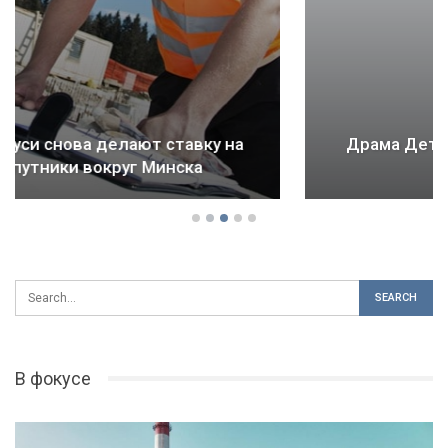
Драма Детройта: как ломается будущее
городов и стран
В фокусе