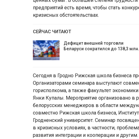
ценных бумаг. В большей степени трудности
предприятий есть время, чтобы стать конку
кризисных обстоятельствах.
СЕЙЧАС ЧИТАЮТ
Дефицит внешней торговли
Беларуси сократился до 138,3 млн
Сегодня в Гродно Рижская школа бизнеса пр
Организаторами семинара выступают совмес
горисполкома, а также факультет экономики
Янки Купалы. Мероприятие организовано в р
белорусских менеджеров в области междун
совместно Рижская школа бизнеса, Институт
Гродненский университет. Семинар посвяще
в кризисных условиях, в частности, проблем
развития интеграции и кооперации и другим.