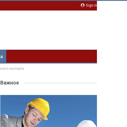
Sign in
ка
жного эксперта
Важное