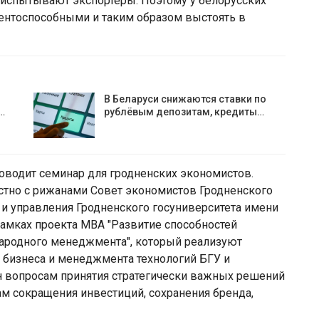
 испытывают экспортеры. Поэтому у белорусских
рентоспособными и таким образом выстоять в
В Беларуси снижаются ставки по
…
рублёвым депозитам, кредиты…
оводит семинар для гродненских экономистов.
тно с рижанами Совет экономистов Гродненского
 и управления Гродненского госуниверситета имени
амках проекта MBA "Развитие способностей
ародного менеджмента", который реализуют
 бизнеса и менеджмента технологий БГУ и
н вопросам принятия стратегически важных решений
ам сокращения инвестиций, сохранения бренда,