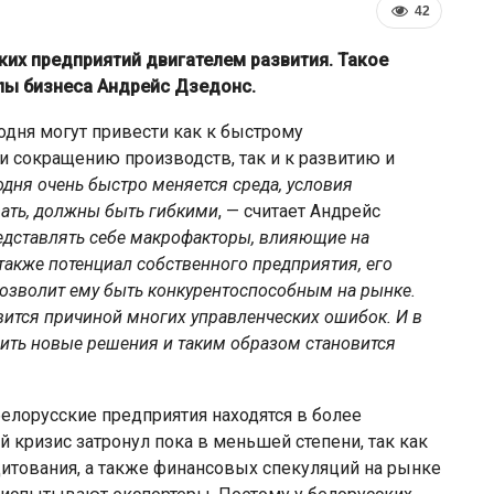
42
ких предприятий двигателем развития. Такое
ы бизнеса Андрейс Дзедонс.
одня могут привести как к быстрому
сокращению производств, так и к развитию и
одня очень быстро меняется среда, условия
вать, должны быть гибкими
, — считает Андрейс
дставлять себе макрофакторы, влияющие на
также потенциал собственного предприятия, его
 позволит ему быть конкурентоспособным на рынке.
ив
Власти Беларуси снова делают
овится причиной многих управленческих ошибок. И в
ирил
ставку на города-спутники вокруг
ить новые решения и таким образом становится
ской…
Минска
белорусские предприятия находятся в более
 кризис затронул пока в меньшей степени, так как
итования, а также финансовых спекуляций на рынке