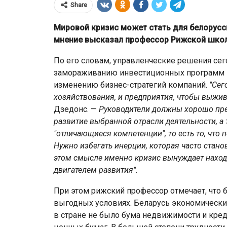
Share
Мировой кризис может стать для белорусс
мнение высказал профессор Рижской школ
По его словам, управленческие решения сег
замораживанию инвестиционных программ и 
изменению бизнес-стратегий компаний.
"Сег
хозяйствования, и предприятия, чтобы выжи
Дзедонс. —
Руководители должны хорошо пре
развитие выбранной отрасли деятельности, а 
"отличающиеся компетенции", то есть то, что
ЕС ввёл санкции прот
Нужно избегать инерции, которая часто стан
ТБ Банка старше
Мозырского НПЗ и расш
этом смысле именно кризис вынуждает наход
ет
ограничения для белорус
двигателем развития".
При этом рижский профессор отмечает, что 
выгодных условиях. Беларусь экономический
в стране не было бума недвижимости и кред