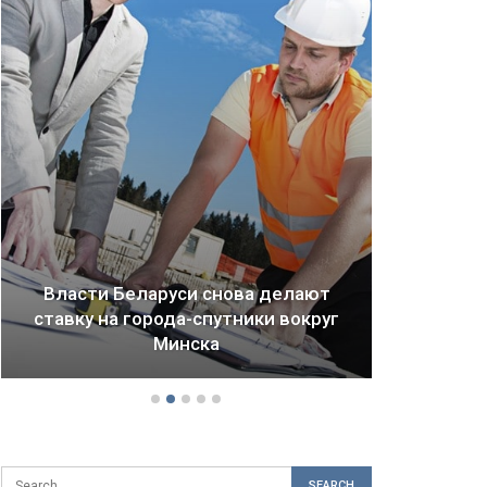
Драма Детройта: как ломается
будущее городов и стран