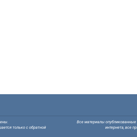
щены.
Все материалы опубликованные н
ается только с обратной
интернета, все п