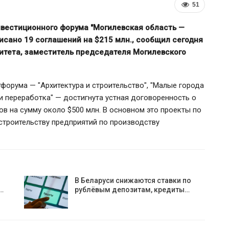
51
нвестиционного форума "Могилевская область —
исано 19 соглашений на $215 млн., сообщил сегодня
итета, заместитель председателя Могилевского
тфорума — "Архитектура и строительство", "Малые города
и переработка" — достигнута устная договоренность о
в на сумму около $500 млн. В основном это проекты по
строительству предприятий по производству
тив
Власти Беларуси снова делают
ширил
ставку на города-спутники вокруг
сской…
Минска
В Беларуси снижаются ставки по
…
рублёвым депозитам, кредиты…