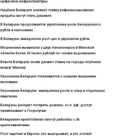
цифровой инфраструктуры
Нацбанк Беларуси снижает ставку рефинансирования:
кредиты могут стать дешевле
В Беларуси продолжается укрепление роли белорусского
рубля в экономике
В Беларусь замедлился рост цен и укрепился рубль
Мошенники выманили у двух пенсионерок в Минской
области более 25 тысяч рублей по «схеме водоканала»
Власти Беларуси снова делают ставку на города-спутники
вокруг Минска
Экономика Беларуси сталкивается с новыми внешними
вызовами
Экономика Беларуси: замедление роста и спад в отдельных
кварталах
Беларусы рискуют потерять домены .ru и .рф: доступ
привязывают к Госуслугам
Беларуские криптобанки смогут работать с 26
криптовалютами
Рост зарплат в Европе: кто выигрывает, а кто отстаёт