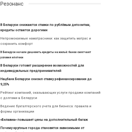
Резонанс
В Беларуси снижаются ставки по рублёвым депозитам,
кредиты остаются дорогими
Непромокаемые наматрасники: как защитить матрас и
сохранить комфорт
В Беларуси начали дешеветь кредиты на жильё: банки смягчают
условия ипотеки
В Беларуси готовят расширение возможностей для
индивидуальных предпринимателей
Нацбанк Беларуси снизил ставку рефинансирования до
9,25%
Рейтинг компаний, оказывающих услуги продажи компаний
с долгами в Беларуси
Ведение бухгалтерского учета для бизнеса: правила и
формы организации
«Белавиа» повышает цены на дополнительный багаж
Почему крупные города становятся зависимыми от