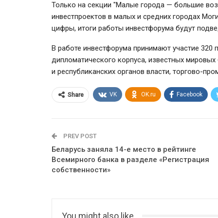
Только на секции "Малые города — большие во
инвестпроектов в малых и средних городах Мог
цифры, итоги работы инвестфорума будут подве
В работе инвестфорума принимают участие 320 п
дипломатического корпуса, известных мировых 
и республиканских органов власти, торгово-пр
VK
OK.ru
Facebook
Share
PREV POST
Беларусь заняла 14-е место в рейтинге
Всемирного банка в разделе «Регистрация
собственности»
You might also like