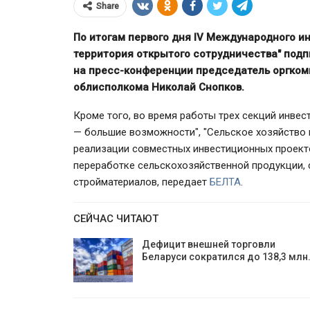
Share
По итогам первого дня IV Международного и
территория открытого сотрудничества" подп
на пресс-конференции председатель оргком
облисполкома Николай Снопков.
Кроме того, во время работы трех секций инвес
— большие возможности", "Сельское хозяйство 
реализации совместных инвестиционных проекто
переработке сельскохозяйственной продукции, 
стройматериалов, передает
БЕЛТА
.
ЕС ввёл санкции про
ВТБ Банка старше
Мозырского НПЗ и рас
 лет
ограничения для белору
СЕЙЧАС ЧИТАЮТ
Дефицит внешней торговли
Беларуси сократился до 138,3 млн