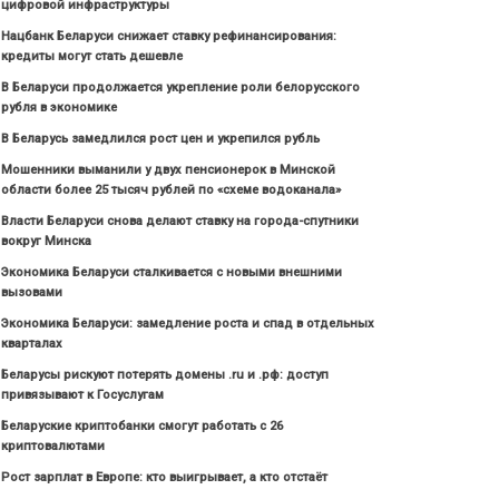
цифровой инфраструктуры
Нацбанк Беларуси снижает ставку рефинансирования:
кредиты могут стать дешевле
В Беларуси продолжается укрепление роли белорусского
рубля в экономике
В Беларусь замедлился рост цен и укрепился рубль
Мошенники выманили у двух пенсионерок в Минской
области более 25 тысяч рублей по «схеме водоканала»
Власти Беларуси снова делают ставку на города-спутники
вокруг Минска
Экономика Беларуси сталкивается с новыми внешними
вызовами
Экономика Беларуси: замедление роста и спад в отдельных
кварталах
Беларусы рискуют потерять домены .ru и .рф: доступ
привязывают к Госуслугам
Беларуские криптобанки смогут работать с 26
криптовалютами
Рост зарплат в Европе: кто выигрывает, а кто отстаёт