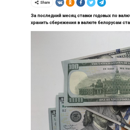
Share
За последний месяц ставки годовых по валю
хранить сбережения в валюте белорусам ст
ЕС ввёл санкции против
Банка старше
Мозырского НПЗ и расшири
ограничения для белорусско