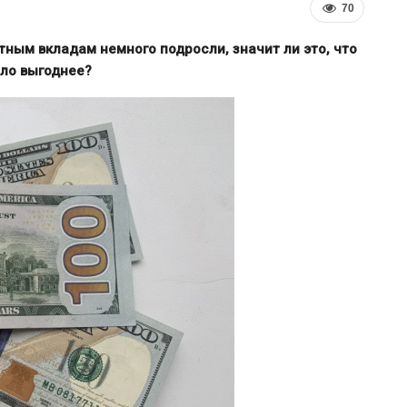
70
тным вкладам немного подросли, значит ли это, что
ало выгоднее?
Власти Беларуси снова делают
л
ставку на города-спутники вокруг
й…
Минска