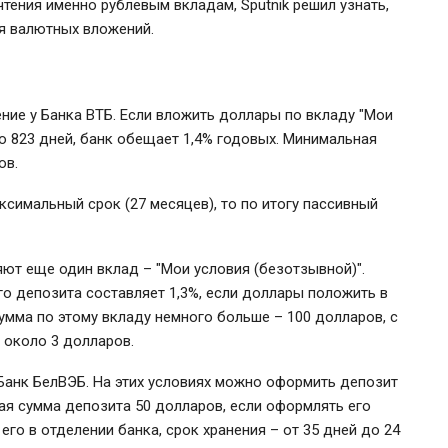
тения именно рублевым вкладам, Sputnik решил узнать,
ля валютных вложений.
ие у Банка ВТБ. Если вложить доллары по вкладу "Мои
до 823 дней, банк обещает 1,4% годовых. Минимальная
ов.
ксимальный срок (27 месяцев), то по итогу пассивный
яют еще один вклад – "Мои условия (безотзывной)".
го депозита составляет 1,3%, если доллары положить в
сумма по этому вкладу немного больше – 100 долларов, с
 около 3 долларов.
 Банк БелВЭБ. На этих условиях можно оформить депозит
ая сумма депозита 50 долларов, если оформлять его
его в отделении банка, срок хранения – от 35 дней до 24