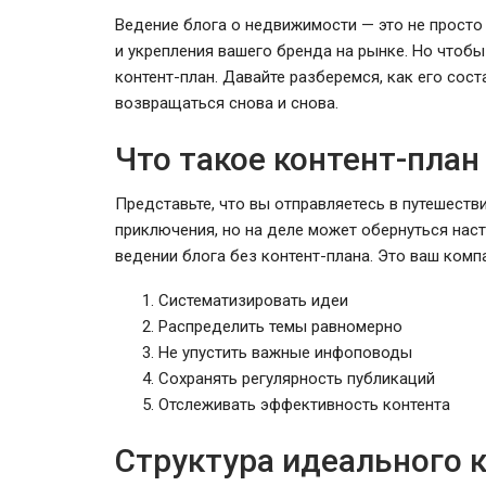
Ведение блога о недвижимости — это не просто
и укрепления вашего бренда на рынке. Но чтобы
контент-план. Давайте разберемся, как его сост
возвращаться снова и снова.
Что такое контент-план
Представьте, что вы отправляетесь в путешестви
приключения, но на деле может обернуться нас
ведении блога без контент-плана. Это ваш комп
ЕС ввёл санкции против
Систематизировать идеи
 Банка старше
Мозырского НПЗ и расшири
Распределить темы равномерно
ограничения для белорусск
Не упустить важные инфоповоды
Сохранять регулярность публикаций
Отслеживать эффективность контента
Структура идеального 