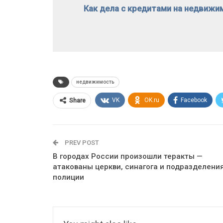
Как дела с кредитами на недвиж
недвижимость
VK
OK.ru
Facebook
Share
PREV POST
В городах России произошли теракты —
атакованы церкви, синагога и подразделени
полиции