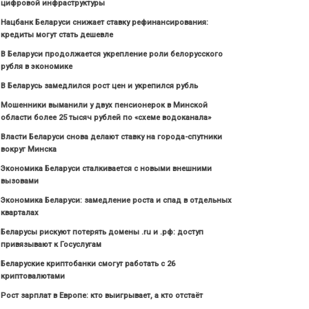
цифровой инфраструктуры
Нацбанк Беларуси снижает ставку рефинансирования:
кредиты могут стать дешевле
В Беларуси продолжается укрепление роли белорусского
рубля в экономике
В Беларусь замедлился рост цен и укрепился рубль
Мошенники выманили у двух пенсионерок в Минской
области более 25 тысяч рублей по «схеме водоканала»
Власти Беларуси снова делают ставку на города-спутники
вокруг Минска
Экономика Беларуси сталкивается с новыми внешними
вызовами
Экономика Беларуси: замедление роста и спад в отдельных
кварталах
Беларусы рискуют потерять домены .ru и .рф: доступ
привязывают к Госуслугам
Беларуские криптобанки смогут работать с 26
криптовалютами
Рост зарплат в Европе: кто выигрывает, а кто отстаёт