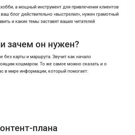
 хобби, а мощный инструмент для привлечения клиентов
 ваш блог действительно «выстрелил», нужен грамотный
авить и какие темы заставят ваших читателей
 и зачем он нужен?
е без карты и маршрута. Звучит как начало
тоящим кошмаром. То же самое можно сказать и о
ас в мире информации, который помогает:
Власти Беларуси снова делают
л
ставку на города-спутники вокруг
ой…
Минска
контент-плана