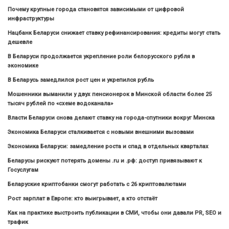
Почему крупные города становятся зависимыми от цифровой
инфраструктуры
Нацбанк Беларуси снижает ставку рефинансирования: кредиты могут стать
дешевле
В Беларуси продолжается укрепление роли белорусского рубля в
экономике
В Беларусь замедлился рост цен и укрепился рубль
Мошенники выманили у двух пенсионерок в Минской области более 25
тысяч рублей по «схеме водоканала»
Власти Беларуси снова делают ставку на города-спутники вокруг Минска
Экономика Беларуси сталкивается с новыми внешними вызовами
Экономика Беларуси: замедление роста и спад в отдельных кварталах
Беларусы рискуют потерять домены .ru и .рф: доступ привязывают к
Госуслугам
Беларуские криптобанки смогут работать с 26 криптовалютами
Рост зарплат в Европе: кто выигрывает, а кто отстаёт
Как на практике выстроить публикации в СМИ, чтобы они давали PR, SEO и
трафик