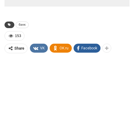
банк
153
VK
OK.ru
Facebook
Share