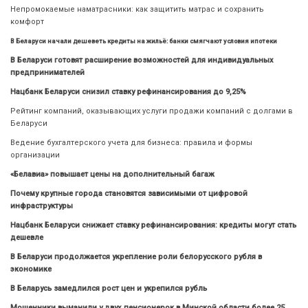
Непромокаемые наматрасники: как защитить матрас и сохранить
комфорт
В Беларуси начали дешеветь кредиты на жильё: банки смягчают условия ипотеки
В Беларуси готовят расширение возможностей для индивидуальных
предпринимателей
Нацбанк Беларуси снизил ставку рефинансирования до 9,25%
Рейтинг компаний, оказывающих услуги продажи компаний с долгами в
Беларуси
Ведение бухгалтерского учета для бизнеса: правила и формы
организации
«Белавиа» повышает цены на дополнительный багаж
Почему крупные города становятся зависимыми от цифровой
инфраструктуры
Нацбанк Беларуси снижает ставку рефинансирования: кредиты могут стать
дешевле
В Беларуси продолжается укрепление роли белорусского рубля в
экономике
В Беларусь замедлился рост цен и укрепился рубль
Мошенники выманили у двух пенсионерок в Минской области более 25