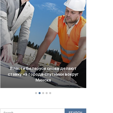
Драма Детройта: как ломается
будущее городов и стран