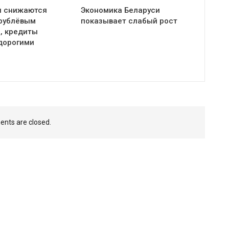
и снижаются
Экономика Беларуси
 рублёвым
показывает слабый рост
, кредиты
дорогими
nts are closed.