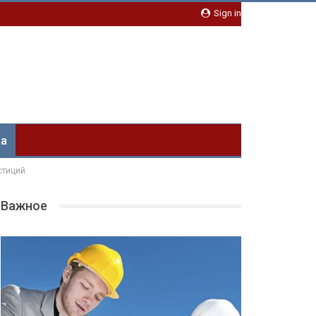
Sign in
ка
стиций
Важное