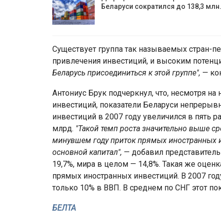
Беларуси сократился до 138,3 млн
Существует группа так называемых стран-п
привлечения инвестиций, и высоким потенц
Беларусь присоединиться к этой группе",
— ко
Антониус Брук подчеркнул, что, несмотря н
инвестиций, показатели Беларуси непрерывн
инвестиций в 2007 году увеличился в пять ра
млрд.
"Такой темп роста значительно выше ср
минувшем году приток прямых иностранных и
основной капитал",
— добавил представитель 
19,7%, мира в целом — 14,8%. Такая же оцен
прямых иностранных инвестиций. В 2007 году
только 10% в ВВП. В среднем по СНГ этот пок
БЕЛТА