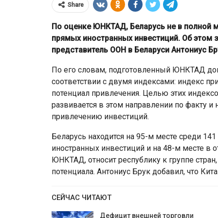
Share
По оценке ЮНКТАД, Беларусь не в полной 
прямых иностранных инвестиций. Об этом 
представитель ООН в Беларуси Антониус Бр
По его словам, подготовленный ЮНКТАД до
соответствии с двумя индексами: индекс п
потенциал привлечения. Целью этих индексо
развивается в этом направлении по факту и
привлечению инвестиций.
ЕС ввёл санкции пр
Беларусь находится на 95-м месте среди 1
в ВТБ Банка старше
Мозырского НПЗ и ра
иностранных инвестиций и на 48-м месте в 
0 лет
ограничения для белор
ЮНКТАД, относит республику к группе стран
потенциала. Антониус Брук добавил, что Кита
СЕЙЧАС ЧИТАЮТ
Дефицит внешней торговли