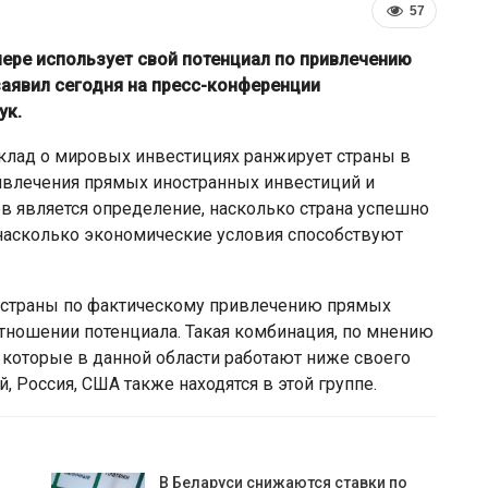
57
мере использует свой потенциал по привлечению
заявил сегодня на пресс-конференции
ук.
клад о мировых инвестициях ранжирует страны в
ривлечения прямых иностранных инвестиций и
в является определение, насколько страна успешно
 насколько экономические условия способствуют
отив
Власти Беларуси снова делают
41 страны по фактическому привлечению прямых
сширил
ставку на города-спутники вокруг
отношении потенциала. Такая комбинация, по мнению
усской…
Минска
, которые в данной области работают ниже своего
й, Россия, США также находятся в этой группе.
В Беларуси снижаются ставки по