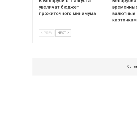
В Беларуси с 1 августа
Беларусба
увеличат бюджет
временные
прожиточного минимума
валютные 
карточкам
PREV
NEXT
Comme