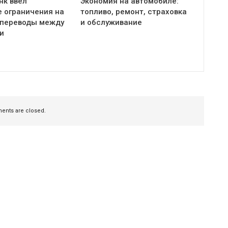
нк ввел
Экономия на автомобиле:
 ограничения на
топливо, ремонт, страховка
переводы между
и обслуживание
и
nts are closed.