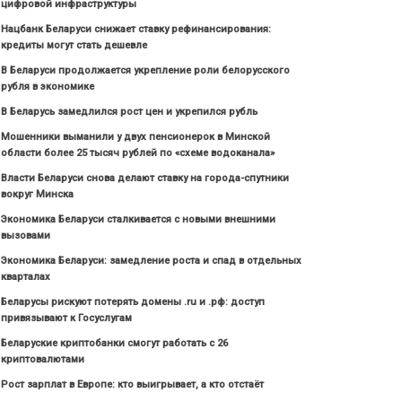
цифровой инфраструктуры
Нацбанк Беларуси снижает ставку рефинансирования:
кредиты могут стать дешевле
В Беларуси продолжается укрепление роли белорусского
рубля в экономике
В Беларусь замедлился рост цен и укрепился рубль
Мошенники выманили у двух пенсионерок в Минской
области более 25 тысяч рублей по «схеме водоканала»
Власти Беларуси снова делают ставку на города-спутники
вокруг Минска
Экономика Беларуси сталкивается с новыми внешними
вызовами
Экономика Беларуси: замедление роста и спад в отдельных
кварталах
Беларусы рискуют потерять домены .ru и .рф: доступ
привязывают к Госуслугам
Беларуские криптобанки смогут работать с 26
криптовалютами
Рост зарплат в Европе: кто выигрывает, а кто отстаёт