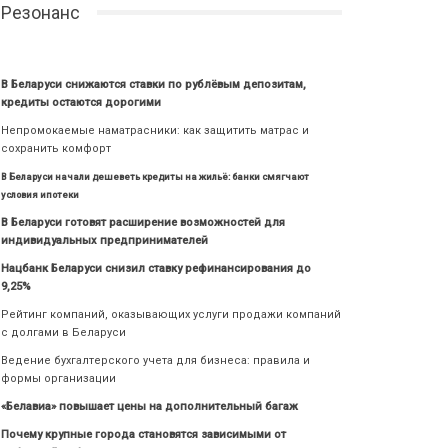
Резонанс
В Беларуси снижаются ставки по рублёвым депозитам,
кредиты остаются дорогими
Непромокаемые наматрасники: как защитить матрас и
сохранить комфорт
В Беларуси начали дешеветь кредиты на жильё: банки смягчают
условия ипотеки
В Беларуси готовят расширение возможностей для
индивидуальных предпринимателей
Нацбанк Беларуси снизил ставку рефинансирования до
9,25%
Рейтинг компаний, оказывающих услуги продажи компаний
с долгами в Беларуси
Ведение бухгалтерского учета для бизнеса: правила и
формы организации
«Белавиа» повышает цены на дополнительный багаж
Почему крупные города становятся зависимыми от