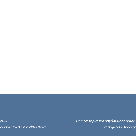
щены.
Все материалы опубликованные н
ается только с обратной
интернета, все п