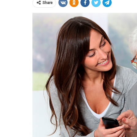
Share
ЕС ввёл санкции против
Банка старше
Мозырского НПЗ и расшири
ограничения для белорусско