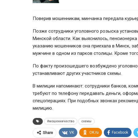
Поверив мошенникам, минчанка передала курьеру
Позже сотрудники уголовного розыска установ
Минской области. Как выяснилось, пенсионерка 
указанию мошенников она приехала в Минск, заб
мужчине в одном из парков столицы. Кроме того
По факту произошедшего возбуждено уголовное
устанавливают других участников схемы.
В милиции напоминают: сотрудники банков, ком
требуют по телефону передавать деньги, оформл
спецоперациях. При подобных звонках рекоменд
милицию.
#мошенничество
схемы
VK
OK.ru
Facebook
Share