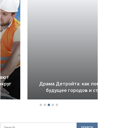
В 
Драма Детройта: как ломается
огр
будущее городов и стран
ф