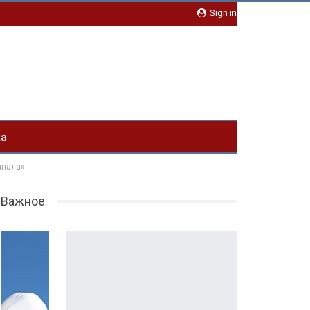
Sign in
ка
анала»
Важное