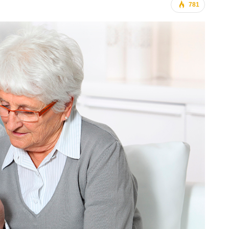
781
Власти Беларуси снова делают
л
ставку на города-спутники вокруг
й…
Минска