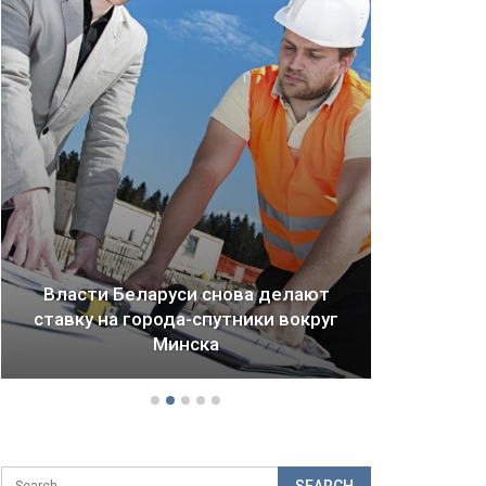
ют
руг
Драма Детройта: как ломается
будущее городов и стран