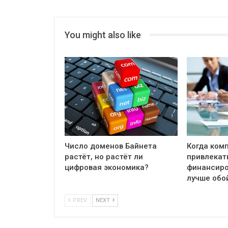
You might also like
Число доменов Байнета
Когда ком
растёт, но растёт ли
привлекат
цифровая экономика?
финансиро
лучше обо
PREV
NEXT