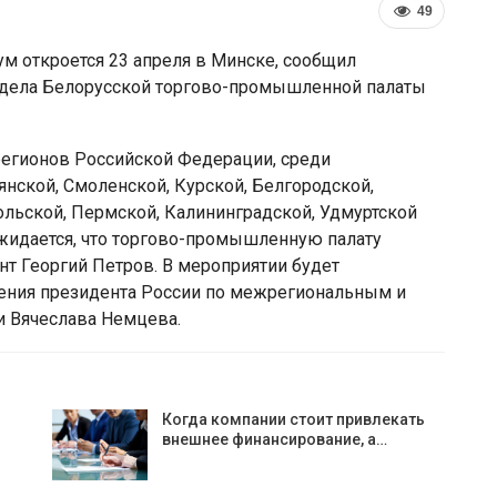
49
м откроется 23 апреля в Минске, сообщил
тдела Белорусской торгово-промышленной палаты
регионов Российской Федерации, среди
ской, Смоленской, Курской, Белгородской,
польской, Пермской, Калининградской, Удмуртской
Ожидается, что торгово-промышленную палату
нт Георгий Петров. В мероприятии будет
ления президента России по межрегиональным и
 против
Власти Беларуси снова дела
и Вячеслава Немцева.
 расширил
ставку на города-спутники вок
елорусской…
Минска
Когда компании стоит привлекать
внешнее финансирование, а…