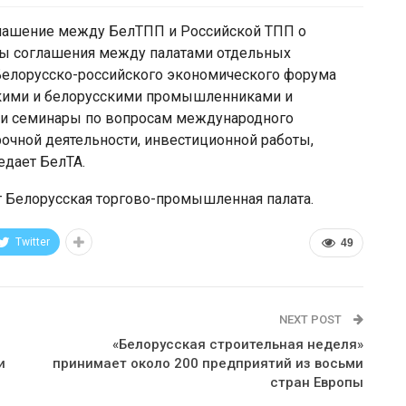
глашение между БелТПП и Российской ТПП о
ы соглашения между палатами отдельных
 Белорусско-российского экономического форума
кими и белорусскими промышленниками и
 и семинары по вопросам международного
очной деятельности, инвестиционной работы,
едает БелТА.
т Белорусская торгово-промышленная палата.
Twitter
49
NEXT POST
«Белорусская строительная неделя»
и
принимает около 200 предприятий из восьми
стран Европы