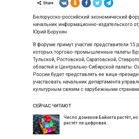
Share
Белорусско-российский экономический фору
начальник информационно-издательского о
Юрий Борухин.
В форуме примут участие представители 15 
которых торгово-промышленные палаты Брян
Тульской, Ростовской, Саратовской, Ставро
областей и Центрально-Сибирской палаты. 
России будет представлять ее вице-президе
участвовать начальник департамента управ
ЕС ввёл санкции
культурным связям с зарубежными странам
иков ВТБ Банка старше
Мозырского НПЗ и
50 лет
ограничения для б
СЕЙЧАС ЧИТАЮТ
Число доменов Байнета растёт, но
растёт ли цифровая…