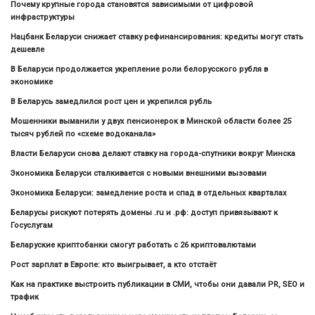
Почему крупные города становятся зависимыми от цифровой
инфраструктуры
Нацбанк Беларуси снижает ставку рефинансирования: кредиты могут стать
дешевле
В Беларуси продолжается укрепление роли белорусского рубля в
экономике
В Беларусь замедлился рост цен и укрепился рубль
Мошенники выманили у двух пенсионерок в Минской области более 25
тысяч рублей по «схеме водоканала»
Власти Беларуси снова делают ставку на города-спутники вокруг Минска
Экономика Беларуси сталкивается с новыми внешними вызовами
Экономика Беларуси: замедление роста и спад в отдельных кварталах
Беларусы рискуют потерять домены .ru и .рф: доступ привязывают к
Госуслугам
Беларуские криптобанки смогут работать с 26 криптовалютами
Рост зарплат в Европе: кто выигрывает, а кто отстаёт
Как на практике выстроить публикации в СМИ, чтобы они давали PR, SEO и
трафик