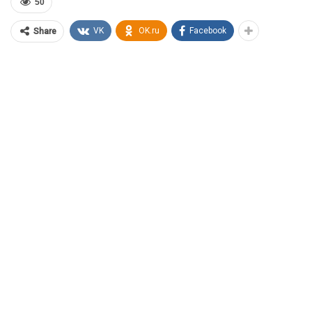
50
VK
OK.ru
Facebook
Share