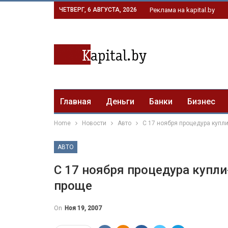
ЧЕТВЕРГ, 6 АВГУСТА, 2026
Реклама на kapital.by
Главная
Деньги
Банки
Бизнес
Home
Новости
Авто
C 17 ноября процедура купл
АВТО
C 17 ноября процедура купли
проще
On
Ноя 19, 2007