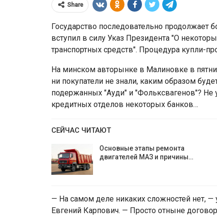
Share
Государство последовательно продолжает бо
вступил в силу Указ Президента "О некотор
транспортных средств". Процедура купли-пр
На минском авторынке в Малиновке в пятни
ни покупатели не знали, каким образом будет
подержанных "Ауди" и "Фольксвагенов"? Не у
кредитных отделов некоторых банков…
СЕЙЧАС ЧИТАЮТ
ЕС ввёл санкции
иков ВТБ Банка старше
Мозырского НПЗ и
Основные этапы ремонта
50 лет
ограничения для б
двигателей МАЗ и причины…
— На самом деле никаких сложностей нет, —
Евгений Карпович. — Просто отныне догово