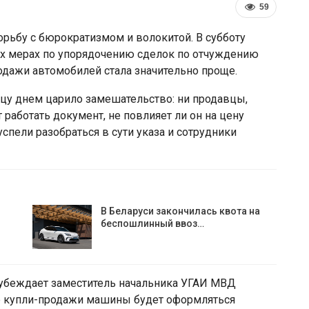
59
рьбу с бюрократизмом и волокитой. В субботу
ых мерах по упорядочению сделок по отчуждению
одажи автомобилей стала значительно проще.
цу днем царило замешательство: ни продавцы,
 работать документ, не повлияет ли он на цену
спели разобраться в сути указа и сотрудники
 против
Власти Беларуси снова дела
 расширил
ставку на города-спутники вок
В Беларуси закончилась квота на
елорусской…
Минска
беспошлинный ввоз…
 убеждает заместитель начальника УГАИ МВД
р купли-продажи машины будет оформляться