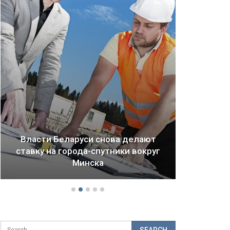
ют
руг
Драма Детройта: как ломается
будущее городов и стран