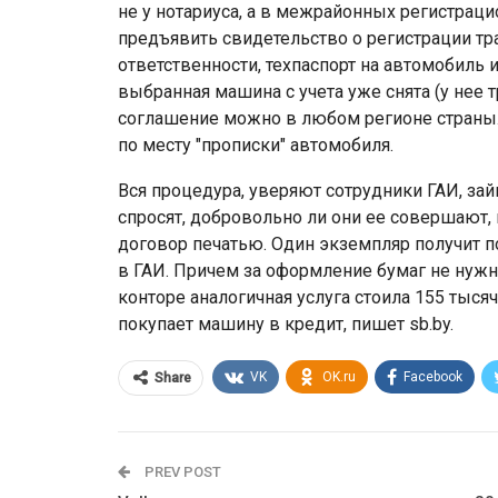
не у нотариуса, а в межрайонных регистрац
предъявить свидетельство о регистрации тр
ответственности, техпаспорт на автомобиль и
выбранная машина с учета уже снята (у нее тр
соглашение можно в любом регионе страны.
по месту "прописки" автомобиля.
Вся процедура, уверяют сотрудники ГАИ, зай
спросят, добровольно ли они ее совершают,
договор печатью. Один экземпляр получит по
в ГАИ. Причем за оформление бумаг не нужно
конторе аналогичная услуга стоила 155 тысяч
покупает машину в кредит, пишет sb.by.
VK
OK.ru
Facebook
Share
PREV POST