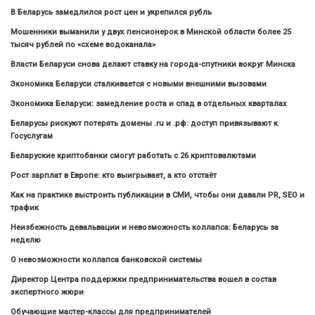
В Беларусь замедлился рост цен и укрепился рубль
Мошенники выманили у двух пенсионерок в Минской области более 25
тысяч рублей по «схеме водоканала»
Власти Беларуси снова делают ставку на города-спутники вокруг Минска
Экономика Беларуси сталкивается с новыми внешними вызовами
Экономика Беларуси: замедление роста и спад в отдельных кварталах
Беларусы рискуют потерять домены .ru и .рф: доступ привязывают к
Госуслугам
Беларуские криптобанки смогут работать с 26 криптовалютами
Рост зарплат в Европе: кто выигрывает, а кто отстаёт
Как на практике выстроить публикации в СМИ, чтобы они давали PR, SEO и
трафик
Неизбежность девальвации и невозможность коллапса: Беларусь за
неделю
О невозможности коллапса банковской системы
Директор Центра поддержки предпринимательства вошел в состав
экспертного жюри
Обучающие мастер-классы для предпринимателей