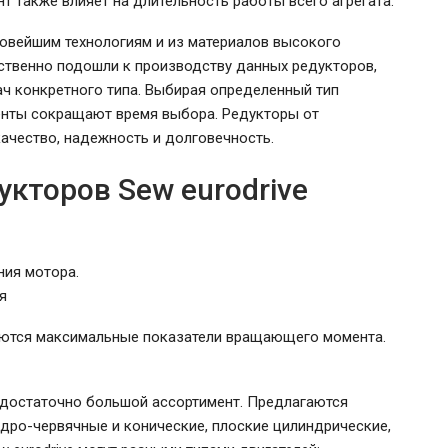
 также влияет на длительность работы всего агрегата.
овейшим технологиям и из материалов высокого
тственно подошли к производству данных редукторов,
ч конкретного типа. Выбирая определенный тип
енты сокращают время выбора. Редукторы от
ачество, надежность и долговечность.
кторов Sew eurodrive
ия мотора.
я
яются максимальные показатели вращающего момента.
н достаточно большой ассортимент. Предлагаются
дро-червячные и конические, плоские цилиндрические,