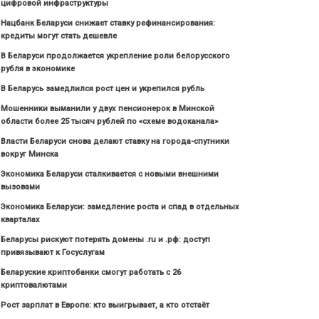
цифровой инфраструктуры
Нацбанк Беларуси снижает ставку рефинансирования:
кредиты могут стать дешевле
В Беларуси продолжается укрепление роли белорусского
рубля в экономике
В Беларусь замедлился рост цен и укрепился рубль
Мошенники выманили у двух пенсионерок в Минской
области более 25 тысяч рублей по «схеме водоканала»
Власти Беларуси снова делают ставку на города-спутники
вокруг Минска
Экономика Беларуси сталкивается с новыми внешними
вызовами
Экономика Беларуси: замедление роста и спад в отдельных
кварталах
Беларусы рискуют потерять домены .ru и .рф: доступ
привязывают к Госуслугам
Беларуские криптобанки смогут работать с 26
криптовалютами
Рост зарплат в Европе: кто выигрывает, а кто отстаёт