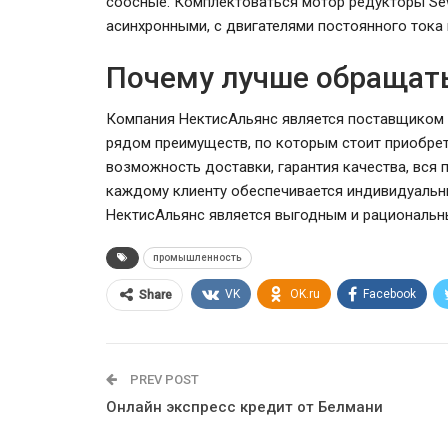
соосные. Комплектоваться мотор редукторы Sew
асинхронными, с двигателями постоянного тока 
Почему лучше обращать
Компания НектисАльянс является поставщиком п
рядом преимуществ, по которым стоит приобрет
возможность доставки, гарантия качества, вся
каждому клиенту обеспечивается индивидуальн
НектисАльянс является выгодным и рациональн
промышленность
VK
OK.ru
Facebook
Share
PREV POST
Онлайн экспресс кредит от Белмани