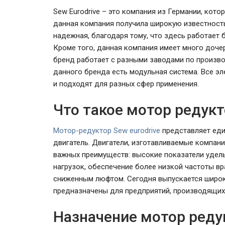
Sew Eurodrive – это компания из Германии, кот
данная компания получила широкую известность
надежная, благодаря тому, что здесь работае
Кроме того, данная компания имеет много дочер
бренд работает с разными заводами по произво
данного бренда есть модульная система. Все э
и подходят для разных сфер применения.
Что такое мотор редукт
Мотор-редуктор Sew eurodrive
представляет еди
ЕС ввёл санкции против
двигатель. Двигатели, изготавливаемые компани
Банка старше
Мозырского НПЗ и расшири
важных преимуществ: высокие показатели уде
ограничения для белорусско
нагрузок, обеспечение более низкой частоты в
сниженным люфтом. Сегодня выпускается широк
предназначены для предприятий, производящих
Назначение мотор редук