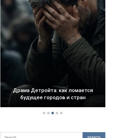
В 
Драма Детройта: как ломается
огр
будущее городов и стран
ф