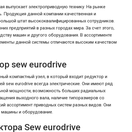
орая выпускает электроприводную технику. На рынке
. Продукция данной компании качественная и
т большой штат высококвалифицированных сотрудников.
них предприятий в разных городах мира. За счет этого,
дству машин и другого оборудования. В ассортименте
лементы данной системы отличаются высоким качеством
ор sew eurodrive
ный компактный узел, в который входит редуктор и
Власти Беларуси снова делают
ей sew eurodrive всегда электрические. Они имеют ряд
л
ставку на города-спутники вокруг
льной мощности, возможность больших радиальных
й…
Минска
ращения выходного вала, наличие типоразмеров со
ий ассортимент приводных систем разных видов. Они
 машины и оборудование.
тора Sew eurodrive