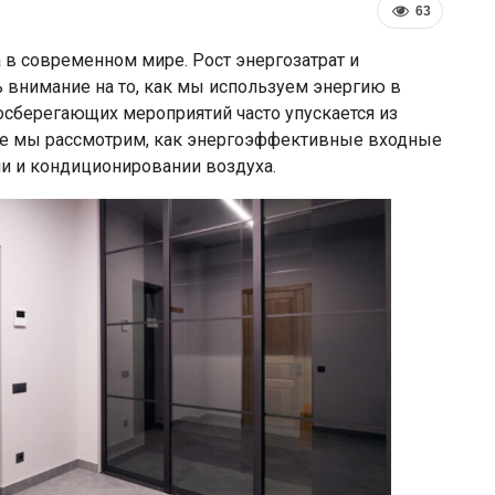
63
 в современном мире. Рост энергозатрат и
 внимание на то, как мы используем энергию в
осберегающих мероприятий часто упускается из
тье мы рассмотрим, как энергоэффективные входные
и и кондиционировании воздуха.
ротив
Власти Беларуси снова делают
асширил
ставку на города-спутники вокруг
русской…
Минска