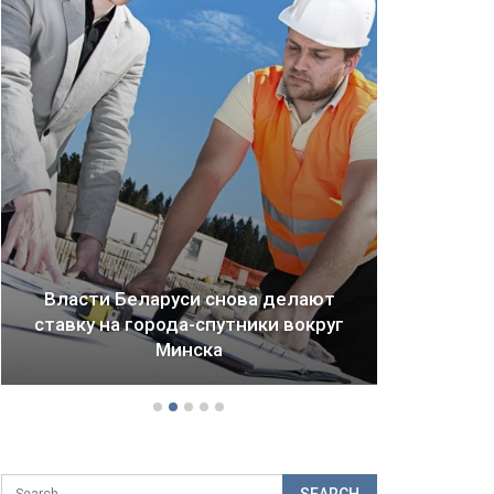
Драма Детройта: как ломается
будущее городов и стран