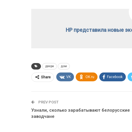
HP представила новые эк
двери
дом
VK
OK.ru
Facebook
Share
PREV POST
Узнали, сколько зарабатывают белорусские
заводчане