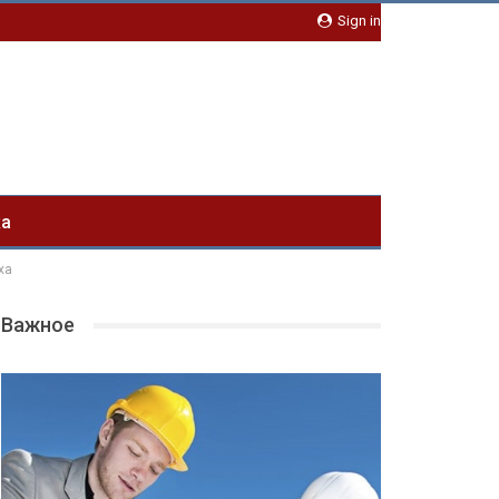
Sign in
ка
ха
Важное