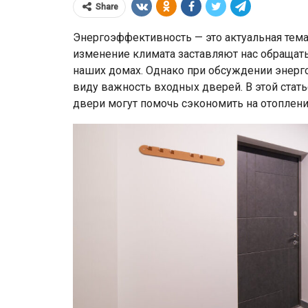
Share
Энергоэффективность — это актуальная тема
изменение климата заставляют нас обращать
наших домах. Однако при обсуждении энерг
виду важность входных дверей. В этой ста
двери могут помочь сэкономить на отоплени
ЕС ввёл санкции п
в ВТБ Банка старше
Мозырского НПЗ и р
50 лет
ограничения для бело