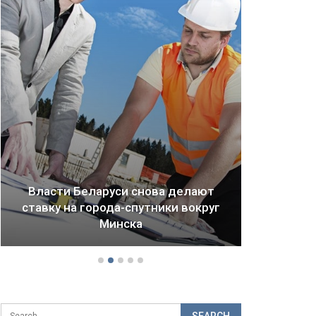
ва делают
ики вокруг
Драма Детройта: как ломается
будущее городов и стран