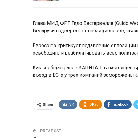
Глава МИД ФРГ Гидо Вестервелле (Guido West
Беларуси подвергают оппозиционеров, явл
Евросоюз критикует подавление оппозиции 
освободить и реабилитировать всех политз
Как сообщал ранее КАПИТАЛ, в настоящее в
въезд в ЕС, а у трех компаний заморожены 
VK
OK.ru
Facebook
Share
PREV POST