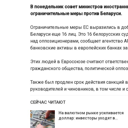
В понедельник совет министров иностранн
ограничительные меры против Беларуси.
Ограничительные меры ЕС выразились в доб
Беларуси еще 16 лиц. Это 16 белорусских с
над оппозиционерами, сообщает агентство AF
банковские активы в европейских банках з
Этих людей в Евросоюзе считают ответстве
гражданского общества, политической оппо
ЕС ввёл 
Также был продлен срок действия санкций в
вкладчиков ВТБ Банка старше
Мозырског
руководителей и чиновников, в том числе и 
50 лет
ограничения
СЕЙЧАС ЧИТАЮТ
На валютном рынке усиливается
доллар: инвесторы уходят в…