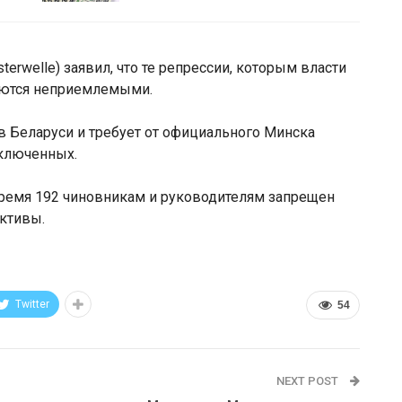
erwelle) заявил, что те репрессии, которым власти
яются неприемлемыми.
в Беларуси и требует от официального Минска
аключенных.
ремя 192 чиновникам и руководителям запрещен
активы.
Twitter
54
NEXT POST