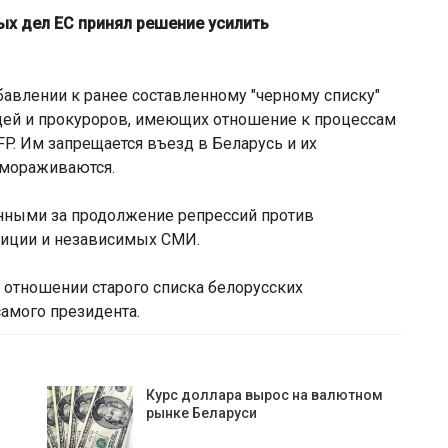
ых дел ЕС принял решение усилить
авлении к ранее составленному "черному списку"
удей и прокуроров, имеющих отношение к процессам
P. Им запрещается въезд в Беларусь и их
амораживаются.
нными за продолжение репрессий против
зиции и независимых СМИ.
санкции против
Власти Беларуси сно
 отношении старого списка белорусских
о НПЗ и расширил
ставку на города-спутн
самого президента.
 для белорусской…
Минска
Курс доллара вырос на валютном
рынке Беларуси