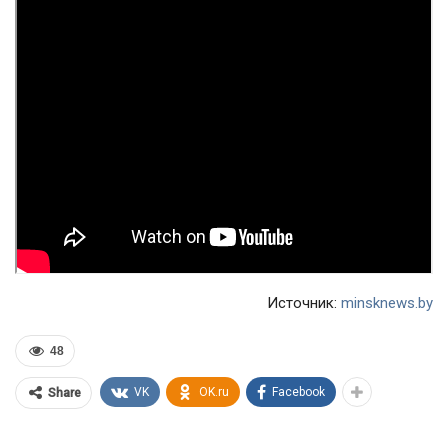
Источник:
minsknews.by
48
VK
OK.ru
Facebook
Share