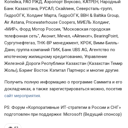
Копейка, РАО РЖД, Аэропорт Внуково, КАТРЕН, Народный
Банк Казахстана, РУСАЛ, Скайлинк, Северсталь-групп,
ГидроОГК, Холдинг Марта, ГидроОГК, BBH & Baltika Group,
Air Astana, Pricewaterhouse Coopers, МИЕЛЬ Холдинг,
«МИР», Форд Мотор Россия, "Московская городская
телефонная сеть", Аконит, Мечел, «Айпинэт», BearingPoint,
Сургутнефтегаз, ТНК-BP менеджмент, КРОК, Вимм-Билль-
Данн, группа компаний ПИК, Банк UBS AG, Агентство по
ипотечному жилищному кредитованию, Управление
Железной Дороги Республики Казахстан (Казахстан Темир
Жолы), Бэринг Восток Кэпитал Партнерс и многие другие.
Получить полную информацию о программе Саммита и его
докладчиках, а также зарегистрироваться можно, посетив
сайт мероприятия
.
PS: Форум «Корпоративные ИТ-стратегии в России и СНГ»
подготовлен при поддержке: Microsoft (Ведущий спонсор)