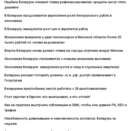
Нацбанк Беларуси снижает ставку рефинансирования: кредиты могут стать
дешевле
В Беларуси продолжается укрепление роли белорусского рубля в
экономике
В Беларусь замедлился рост цен и укрепился рубль
Мошенники выманили у двух пенсионерок в Минской области более 25
тысяч рублей по «схеме водоканала»
Власти Беларуси снова делают ставку на города-спутники вокруг Минска
Экономика Беларуси сталкивается с новыми внешними вызовами
Экономика Беларуси: замедление роста и спад в отдельных кварталах
Беларусы рискуют потерять домены .ru и .рф: доступ привязывают к
Госуслугам
Беларуские криптобанки смогут работать с 26 криптовалютами
Рост зарплат в Европе: кто выигрывает, а кто отстаёт
Как на практике выстроить публикации в СМИ, чтобы они давали PR, SEO и
трафик
Неизбежность девальвации и невозможность коллапса: Беларусь за
неделю