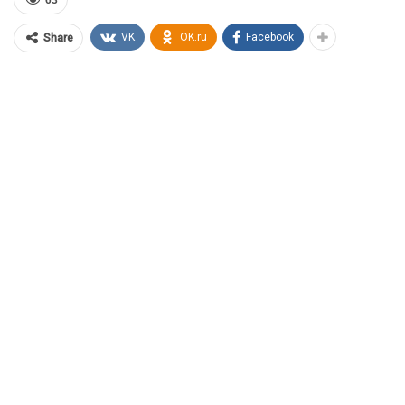
63
VK
OK.ru
Facebook
Share