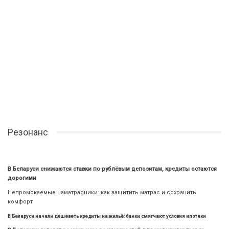
Резонанс
В Беларуси снижаются ставки по рублёвым депозитам, кредиты остаются
дорогими
Непромокаемые наматрасники: как защитить матрас и сохранить
комфорт
В Беларуси начали дешеветь кредиты на жильё: банки смягчают условия ипотеки