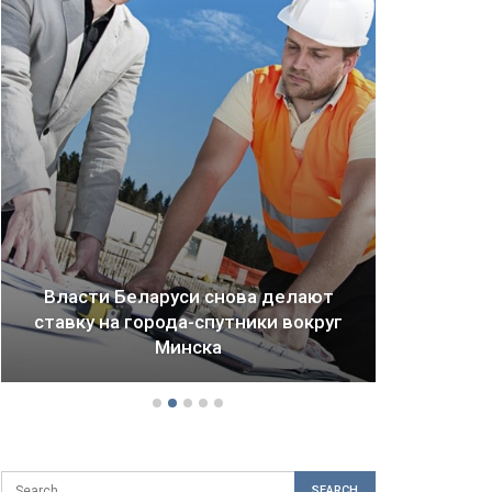
ларуси снова делают
города-спутники вокруг
Драма Детройта: к
Минска
будущее городов