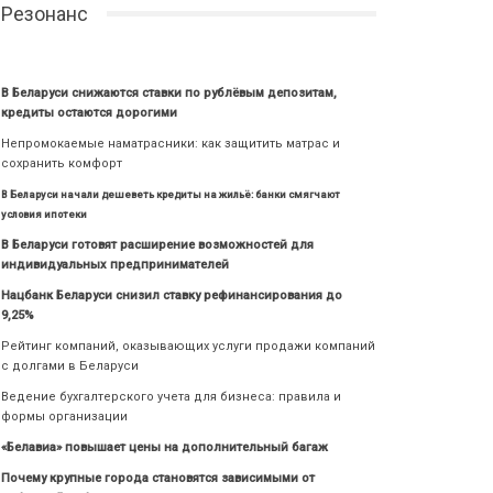
Резонанс
В Беларуси снижаются ставки по рублёвым депозитам,
кредиты остаются дорогими
Непромокаемые наматрасники: как защитить матрас и
сохранить комфорт
В Беларуси начали дешеветь кредиты на жильё: банки смягчают
условия ипотеки
В Беларуси готовят расширение возможностей для
индивидуальных предпринимателей
Нацбанк Беларуси снизил ставку рефинансирования до
9,25%
Рейтинг компаний, оказывающих услуги продажи компаний
с долгами в Беларуси
Ведение бухгалтерского учета для бизнеса: правила и
формы организации
«Белавиа» повышает цены на дополнительный багаж
Почему крупные города становятся зависимыми от