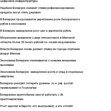
цифровой инфраструктуры
Нацбанк Беларуси снижает ставку рефинансирования:
кредиты могут стать дешевле
В Беларуси продолжается укрепление роли белорусского
рубля в экономике
В Беларусь замедлился рост цен и укрепился рубль
Мошенники выманили у двух пенсионерок в Минской
области более 25 тысяч рублей по «схеме водоканала»
Власти Беларуси снова делают ставку на города-спутники
вокруг Минска
Экономика Беларуси сталкивается с новыми внешними
вызовами
Экономика Беларуси: замедление роста и спад в отдельных
кварталах
Беларусы рискуют потерять домены .ru и .рф: доступ
привязывают к Госуслугам
Беларуские криптобанки смогут работать с 26
криптовалютами
Рост зарплат в Европе: кто выигрывает, а кто отстаёт