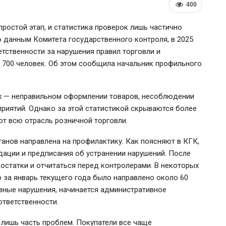
400
ростой этап, и статистика проверок лишь частично
 данным Комитета государственного контроля, в 2025
тственности за нарушения правил торговли и
 700 человек. Об этом сообщила начальник профильного
х — неправильном оформлении товаров, несоблюдении
приятий. Однако за этой статистикой скрываются более
ют всю отрасль розничной торговли.
ЕС ввёл санкции против
Власти Бе
анов направлена на профилактику. Как поясняют в КГК,
Мозырского НПЗ и расширил
ставку на 
ации и предписания об устранении нарушений. После
ограничения для белорусской…
остатки и отчитаться перед контролерами. В некоторых
о за январь текущего года было направлено около 60
зные нарушения, начинается административное
ответственности.
 лишь часть проблем. Покупатели все чаще