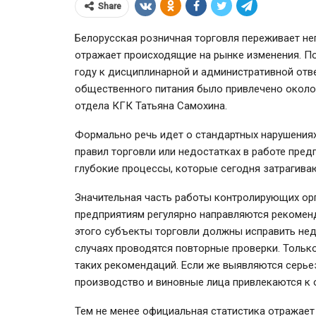
Share
Белорусская розничная торговля переживает неп
отражает происходящие на рынке изменения. По
году к дисциплинарной и административной отве
общественного питания было привлечено около
отдела КГК Татьяна Самохина.
Формально речь идет о стандартных нарушения
правил торговли или недостатках в работе пред
глубокие процессы, которые сегодня затрагива
Значительная часть работы контролирующих орг
80% вкладчиков ВТБ Банка старше
предприятиям регулярно направляются рекоменд
50 лет
этого субъекты торговли должны исправить нед
случаях проводятся повторные проверки. Тольк
таких рекомендаций. Если же выявляются серье
производство и виновные лица привлекаются к 
Тем не менее официальная статистика отражает