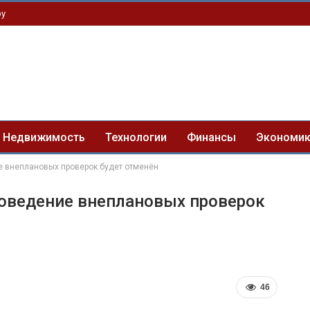
by
Недвижимость
Технологии
Финансы
Экономи
е внеплановых проверок будет отменён
роведение внеплановых проверок
46