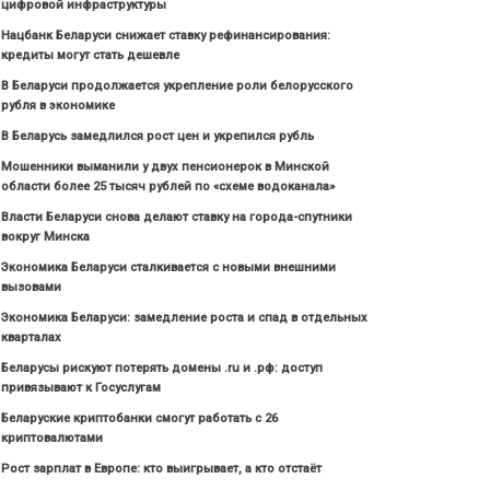
цифровой инфраструктуры
Нацбанк Беларуси снижает ставку рефинансирования:
кредиты могут стать дешевле
В Беларуси продолжается укрепление роли белорусского
рубля в экономике
В Беларусь замедлился рост цен и укрепился рубль
Мошенники выманили у двух пенсионерок в Минской
области более 25 тысяч рублей по «схеме водоканала»
Власти Беларуси снова делают ставку на города-спутники
вокруг Минска
Экономика Беларуси сталкивается с новыми внешними
вызовами
Экономика Беларуси: замедление роста и спад в отдельных
кварталах
Беларусы рискуют потерять домены .ru и .рф: доступ
привязывают к Госуслугам
Беларуские криптобанки смогут работать с 26
криптовалютами
Рост зарплат в Европе: кто выигрывает, а кто отстаёт