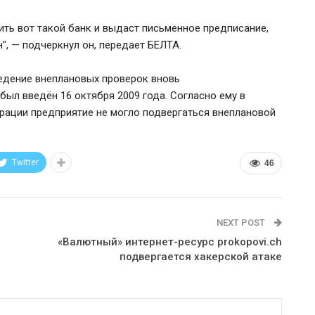
ить вот такой банк и выдаст письменное предписание,
", — подчеркнул он, передает БЕЛТА.
едение внеплановых проверок вновь
ыл введён 16 октября 2009 года. Согласно ему в
трации предприятие не могло подвергаться внеплановой
Twitter
46
NEXT POST
«Валютный» интернет-ресурс prokopovi.ch
подвергается хакерской атаке