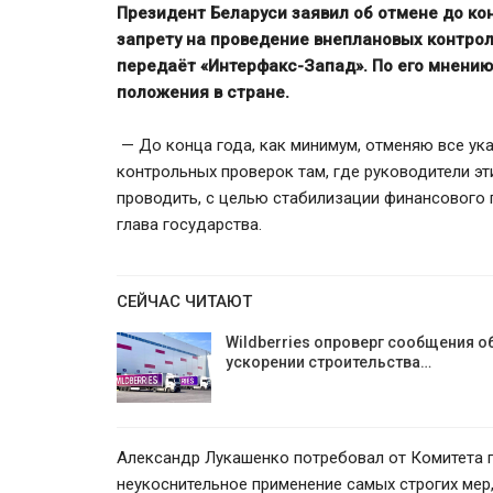
Президент Беларуси заявил об отмене до кон
запрету на проведение внеплановых контрол
передаёт «Интерфакс-Запад». По его мнению
положения в стране.
— До конца года, как минимум, отменяю все ук
контрольных проверок там, где руководители э
проводить, с целью стабилизации финансового 
глава государства.
СЕЙЧАС ЧИТАЮТ
80% вкладчиков ВТБ Банка старше
Wildberries опроверг сообщения о
50 лет
ускорении строительства…
Александр Лукашенко потребовал от Комитета г
неукоснительное применение самых строгих мер,