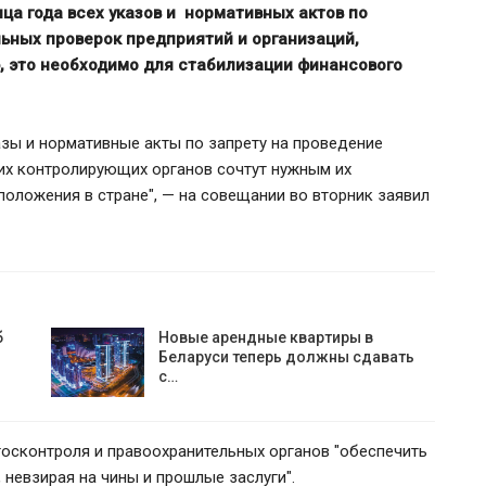
ца года всех указов и нормативных актов по
ьных проверок предприятий и организаций,
, это необходимо для стабилизации финансового
азы и нормативные акты по запрету на проведение
тих контролирующих органов сочтут нужным их
положения в стране", — на совещании во вторник заявил
ЕС ввёл санкции против
Власти 
Мозырского НПЗ и расширил
ставку н
б
Новые арендные квартиры в
ограничения для белорусской…
Беларуси теперь должны сдавать
с…
осконтроля и правоохранительных органов "обеспечить
 невзирая на чины и прошлые заслуги".