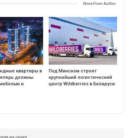
More From Author
ндные квартиры в
Под Минском строят
теперь должны
крупнейший логистический
 мебелью и
центр Wildberries в Беларуси
nts are closed.