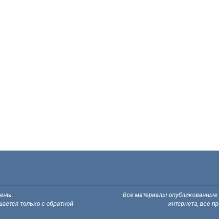
щены.
Все материалы опубликованные н
ается только с обратной
интернета, все п