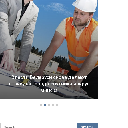
Беларуси снова делают
а города-спутники вокруг
Драма Детройта:
Минска
будущее город