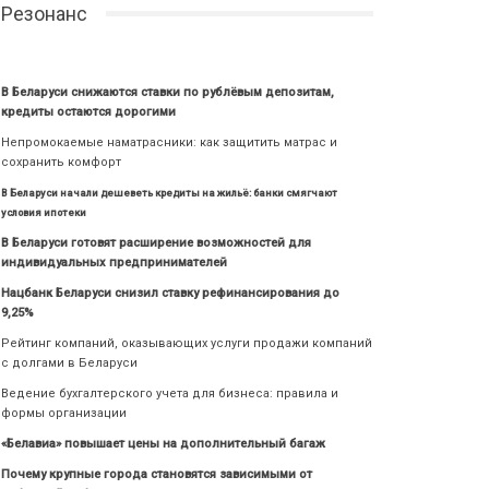
Резонанс
В Беларуси снижаются ставки по рублёвым депозитам,
кредиты остаются дорогими
Непромокаемые наматрасники: как защитить матрас и
сохранить комфорт
В Беларуси начали дешеветь кредиты на жильё: банки смягчают
условия ипотеки
В Беларуси готовят расширение возможностей для
индивидуальных предпринимателей
Нацбанк Беларуси снизил ставку рефинансирования до
9,25%
Рейтинг компаний, оказывающих услуги продажи компаний
с долгами в Беларуси
Ведение бухгалтерского учета для бизнеса: правила и
формы организации
«Белавиа» повышает цены на дополнительный багаж
Почему крупные города становятся зависимыми от