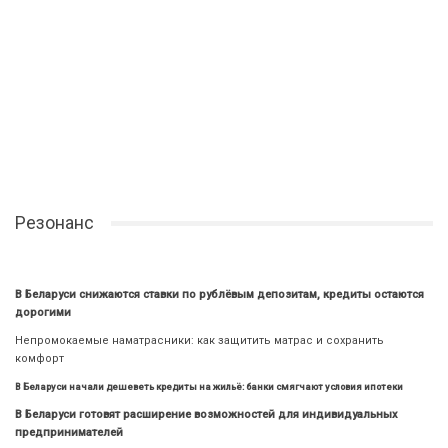
Резонанс
В Беларуси снижаются ставки по рублёвым депозитам, кредиты остаются
дорогими
Непромокаемые наматрасники: как защитить матрас и сохранить
комфорт
В Беларуси начали дешеветь кредиты на жильё: банки смягчают условия ипотеки
В Беларуси готовят расширение возможностей для индивидуальных
предпринимателей