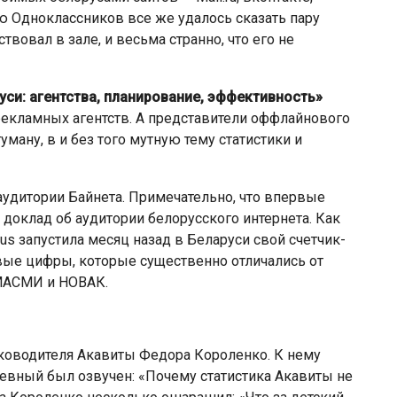
ю Одноклассников все же удалось сказать пару
твовал в зале, и весьма странно, что его не
уси: агентства, планирование, эффективность»
рекламных агентств. А представители оффлайнового
ману, в и без того мутную тему статистики и
удитории Байнета. Примечательно, что впервые
 доклад об аудитории белорусского интернета. Как
s запустила месяц назад в Беларуси свой счетчик-
рвые цифры, которые существенно отличались от
МАСМИ и НОВАК.
уководителя Акавиты Федора Короленко. К нему
евный был озвучен: «Почему статистика Акавиты не