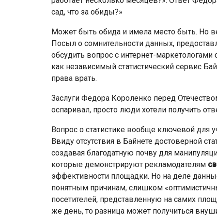
работает несколько месяцев?». Ответ Федор
сад, что за обиды?»
Может быть обида и имела место быть. Но в
Посыл о сомнительности данных, предостав
обсудить вопрос с интернет-маркетологами с
как независимый статистический сервис Байн
права врать.
Заслуги Федора Короленко перед Отечество
оспаривал, просто люди хотели получить от
Вопрос о статистике вообще ключевой для у
Ввиду отсутствия в Байнете достоверной ста
создавая благодатную почву для манипуляц
которые демонстрируют рекламодателям
с
эффективности площадки. Но на деле данные
понятным причинам, слишком «оптимистичным
посетителей, представленную на самих площа
же день, то разница может получиться внуш