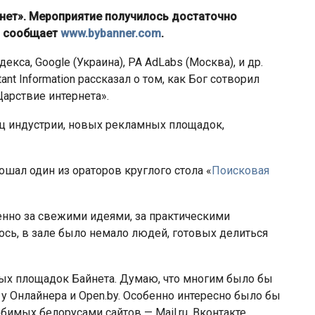
нет». Мероприятие получилось достаточно
, сообщает
www.bybanner.com
.
са, Google (Украина), РА AdLabs (Москва), и др.
t Information рассказал о том, как Бог сотворил
Царствие интернета».
иц индустрии, новых рекламных площадок,
шал один из ораторов круглого стола «
Поисковая
Власти Беларуси снова делают
л
ставку на города-спутники вокруг
нно за свежими идеями, за практическими
й…
Минска
ось, в зале было немало людей, готовых делиться
ых площадок Байнета. Думаю, что многим было бы
 у Онлайнера и Open.by. Особенно интересно было бы
мых белорусами сайтов — Mail.ru, Вконтакте,