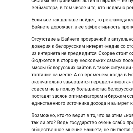
система не принимает логин и пароль — не п
вебмастера, в том числе и те, кто недавно р
Если все так дальше пойдет, то рекламодат
Байнете дорожает, а ее эффективность проп
Отсутствие в Байнете прозрачной и актуальн
доверия к белорусским интерет-медиа со ст
из интернета не предвидится. Скорее стоит
бюджетов в сторону нескольких самых посе
массы белорусских сайтов в такой ситуации
топтание на месте. А со временем, когда в 
окончательно завершится передел «пирога» 
совсем не в пользу большинства белорусски
поставят заслон оптимизаторам и биржам сс
единственного источника дохода и вымрет 
Возможно, кто-то верит в то, что за этим «
так ли это? Ведь государство очень слабо п
общественное мнение Байнета, не пытается 