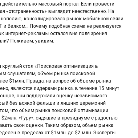
 действительно массовый портал. Если провести
ая «отстраненность» выглядит неестественно. На
онополию, консолидировало рынок мобильной связи
СТ и Велком… Почему подобная схема не реализуется
 интернет-рекламы остался вне поля зрения
тили? Поживем, увидим.
 круглый стол «Поисковая оптимизация в
вым слушателям, объем рынка поисковой
олее $1млн. Правда, на вопрос об объеме рынка
ено, являются лидерами рынка, в течение 15 минут
концов, они поддержали оценку независимого
торый без всякой фальши и лишних церемоний
 том, что объем рынка поисковой оптимизации
 $2млн. «Гуру», сидящие в президиуме с радостью
авать свои оценки. Таким образом, объем рынка
делен в пределах от $1млн. до $2 млн. Эксперты