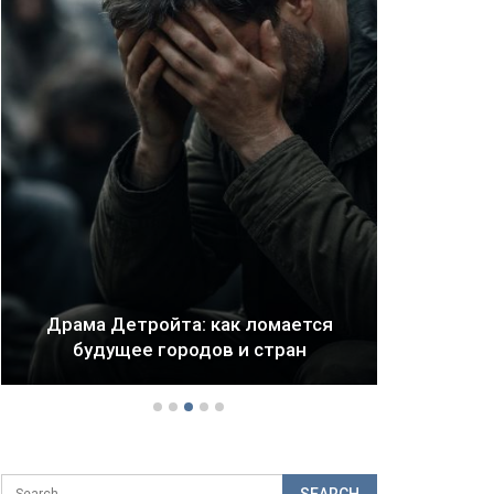
В 
Драма Детройта: как ломается
огр
будущее городов и стран
ф