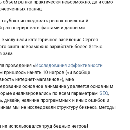
ь объем рынка практически невозможно, да и само
 очерченных границ.
е глубоко исследовать рынок поисковой
й раз оперировать фактами и данными.
 выслушали категоричное заявление Сергея
ного сайта невозможно заработать более $1тыс.
 зала.
для проведения «
Исследования эффективности
ам пришлось нанять 10 негров («и вообще
ность интернет-магазинов»), мне
следовании основное внимание уделяется основным
оторые анализировались по всем параметрам:
SEO
,
ть, дизайн, наличие программных и иных ошибок и
чинам мы не исследовали структуру бизнеса, методы
я не использовался труд бедных негров!