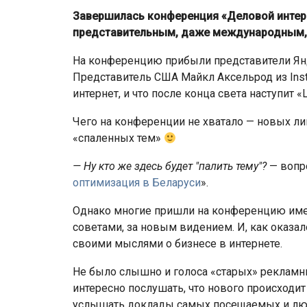
Завершилась конференция «Деловой интер
представительным, даже международным
На конференцию прибыли представители Яндек
Представитель США Майкл Аксельрод из Instan
интернет, и что после конца света наступит «
Чего на конференции не хватало — новых л
«спаленных тем»
— Ну кто же здесь будет "палить тему"?
— вопро
оптимизация в Беларуси
».
ЕС ввёл санкции против
Банка старше
Мозырского НПЗ и расшири
Однако многие пришли на конференцию име
ограничения для белорусско
советами, за новым видением. И, как оказал
своими мыслями о бизнесе в интернете.
Не было слышно и голоса «старых» рекламн
интересно послушать, что нового происходит
услышать доклады самых посещаемых и люби