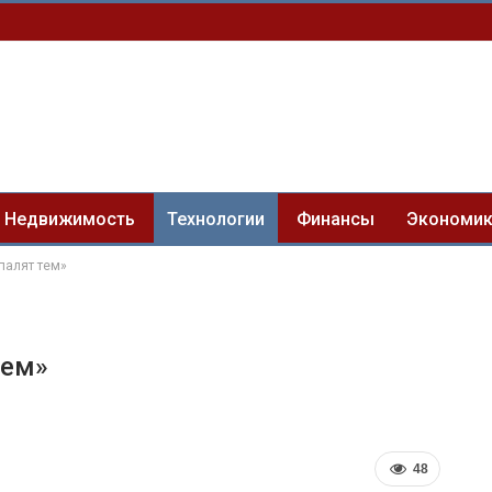
Недвижимость
Технологии
Финансы
Экономи
палят тем»
тем»
48