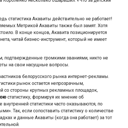
а Короленко несколько ошарашил: «Что за детский
едь статистика Акавиты действительно не работает!
ляемых Метрикой Акавиты также был замят. Хотя
тоило. В конце концов, Акавита позиционируется
ета, читай бизнес-инструмент, который не имеет
м, подтвержденные громкими званиями, никто не
веты на свои насущные вопросы.
частников белорусского рынка интернет-рекламы.
тистики рынок остается непрозрачным,
ий со стороны крупных рекламных площадок,
вою
статистику, формируя их мнение об
 внутренней статистики часто оказываются, по
и». Так, если сопоставить статистику о количестве
дках и данные Акавиты (когда она работает) за тот
ительной.