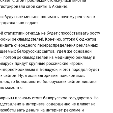
ускает. С этой проблемой столкнулись многие
егистрировали свои сайты в Акавите.
ели будут все меньше понимать, почему реклама в
орционально падает.
ой статистики отнюдь не будет способствовать росту
ороны рекламодателей. Конечно, оттока бюджетов
 ожидать очередного перераспределения рекламных
щаемых белорусских сайтов. Удел же основной
 — потеря рекламодателей на медийную рекламу и
Беларусь придут крупные российские игроки,
интернет-рекламы в Беларуси, и этот передел будет
х сайтов. Ну, а если алгоритмы поисковиков
ылок, то большинство белорусских сайтов лишится
как мамонты.
коварным планом» стоит белорусское государство. Но
редставлено в интернете, совершенно не влияет на
зарабатывать деньги на интернет-рекламе и