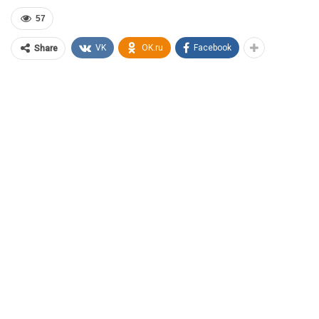
57
VK
OK.ru
Facebook
Share