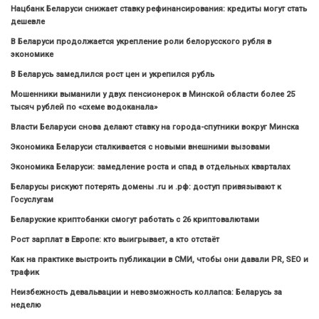
Нацбанк Беларуси снижает ставку рефинансирования: кредиты могут стать
дешевле
В Беларуси продолжается укрепление роли белорусского рубля в
экономике
В Беларусь замедлился рост цен и укрепился рубль
Мошенники выманили у двух пенсионерок в Минской области более 25
тысяч рублей по «схеме водоканала»
Власти Беларуси снова делают ставку на города-спутники вокруг Минска
Экономика Беларуси сталкивается с новыми внешними вызовами
Экономика Беларуси: замедление роста и спад в отдельных кварталах
Беларусы рискуют потерять домены .ru и .рф: доступ привязывают к
Госуслугам
Беларуские криптобанки смогут работать с 26 криптовалютами
Рост зарплат в Европе: кто выигрывает, а кто отстаёт
Как на практике выстроить публикации в СМИ, чтобы они давали PR, SEO и
трафик
Неизбежность девальвации и невозможность коллапса: Беларусь за
неделю