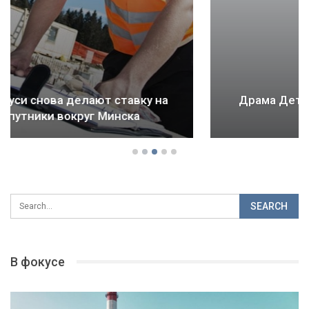
Драма Детройта: как ломается будущее
городов и стран
В фокусе