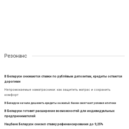
Резонанс
В Беларуси снижаются ставки по рублёвым депозитам, кредиты остаются
дорогими
Непромокаемые наматрасники: как защитить матрас и сохранить
комфорт
В Беларуси начали дешеветь кредиты на жильё: банки смягчают условия ипотеки
В Беларуси готовят расширение возможностей для индивидуальных
предпринимателей
Нацбанк Беларуси снизил ставку рефинансирования до 9,25%