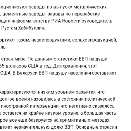
ункционируют заводы по выпуску металлических
ы, цементные заводы, заводы по переработке
бщил информагентству РИА Новости руководитель
 Рустам Хабибуллин.
торгуют газом, нефтепродуктами, сельхозпродукцией,
алы.
 стран мира. По данным статистики ВВП на душу
55 долларов США в год. Для сравнения, этот
 США. В Беларуси ВВП на душу населения составляет
Власти Беларуси снова делают
л
ставку на города-спутники вокруг
арактеризуются низким уровнем развития, что
й…
Минска
долгое время находилась в состоянии политической
иностранной интервенции, что негативно сказалось
 остается на крайне низком уровне, а большая часть
орое все еще базируется на примитивных методах.
вляет незначительную долю ВВП. Основные отрасли