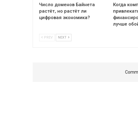
Число доменов Байнета
Когда ком
растёт, но растёт ли
привлекат
цифровая экономика?
финансиро
лучше обо
PREV
NEXT
Comme