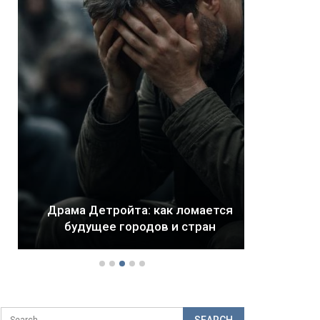
В 
Драма Детройта: как ломается
огр
будущее городов и стран
ф