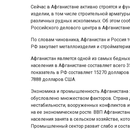
Сейчас в Афганистане активно строятся и ф
изделии, в том числе строительной арматур
различных рудных ископаемых. Об этом соо
Российского делового центра в Афганистане
По словам чиновника, Афганистан и Россия 
РФ закупает металлоизделия и стройматери
Афганистан является одной из самых бедных
населения в Афганистане составляет всего 3
показатель в РФ составляет 15270 долларов
ЕС ввёл санкции против
7888 долларов США.
Банка старше
Мозырского НПЗ и расшири
Экономика и промышленность Афганистана х
ограничения для белорусско
обусловлено множеством факторов. Страна 
нестабильности, вооруженных конфликтов и 
на ее экономическом росте. ВВП Афганистана
населения занята в сельском хозяйстве, кот
Промышленный сектор развит слабо и соста