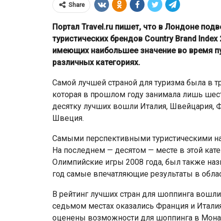
Share
Портал Travel.ru пишет, что в Лондоне по
туристических брендов Country Brand Index
имеющих наибольшее значение во время пут
различных категориях.
Самой лучшей страной для туризма была в тр
которая в прошлом году занимала лишь шест
десятку лучших вошли Италия, Швейцария, Ф
Швеция.
ЕС ввёл санкции против
Самыми перспективными туристическими на
Банка старше
Мозырского НПЗ и расшири
На последнем — десятом — месте в этой кат
ограничения для белорусско
Олимпийские игры 2008 года, был также на
год самые впечатляющие результаты в облас
В рейтинг лучших стран для шоппинга вошли 
седьмом местах оказались Франция и Италия
оценены возможности для шоппинга в Мона