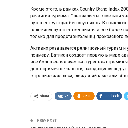
Кроме этого, в рамках Country Brand Index 
развитии туризма. Специалисты отметили зн
путешествующих без спутников. В приключ
половины путешественников, и все более п
только для представительниц прекрасного п
Активно развивается религиозный туризм и 
примеру, Ватикан создает первую в мире а
все большее количество туристов стремит
достопримечательности, находящиеся под угр
в тропические леса, экскурсий к местам об
VK
OK.ru
Facebook
Share
PREV POST