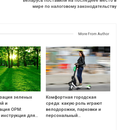
Беларусь поставили на последнее место в
мире по налоговому законодательству
More From Author
зация зеленых
Комфортная городская
й и
среда: какую роль играют
ация ОРМ:
велодорожки, парковки и
 инструкция для…
персональный…