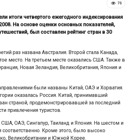
76
двели итоги четвертого ежегодного индексирования
 2008. На основе оценки основных показателей,
ешествий, был составлен рейтинг стран в 30
етий раз названа Австралия. Второй стала Канада,
ое место. На третьем месте оказались США. Также в
ранция, Новая Зеландия, Великобритания, Япония и
Власти Беларуси снова делают
правлениями были названы Китай, ОАЭ и Хорватия.
л
ставку на города-спутники вокруг
егории оказалась Россия. Китай, принимавший
й…
Минска
зван страной, продемонстрировавшей за последний
ти привлечения туристов.
США, ОАЭ, Сингапур, Таиланд и Япония. На шестом и
 соответственно. Кроме этого, было высоко
ко, Великобритании и Южной Корее.