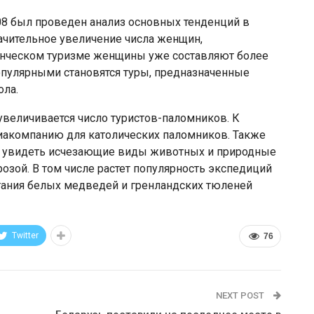
2008 был проведен анализ основных тенденций в
ачительное увеличение числа женщин,
енческом туризме женщины уже составляют более
опулярными становятся туры, предназначенные
ола.
увеличивается число туристов-паломников. К
виакомпанию для католических паломников. Также
ся увидеть исчезающие виды животных и природные
озой. В том числе растет популярность экспедиций
итания белых медведей и гренландских тюленей
Twitter
76
NEXT POST