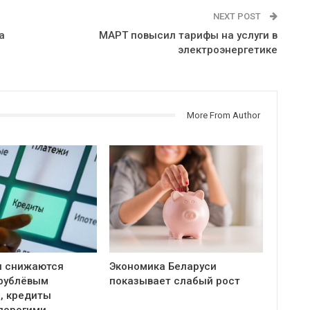
NEXT POST
а
МАРТ повысил тарифы на услуги в
электроэнергетике
More From Author
и снижаются
Экономика Беларуси
 рублёвым
показывает слабый рост
, кредиты
дорогими