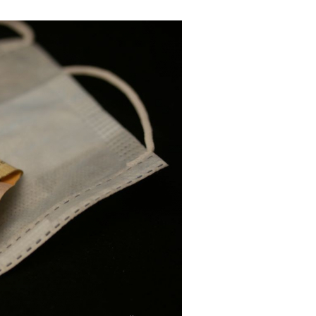
в
Власти Беларуси снова делают
рил
ставку на города-спутники вокруг
кой…
Минска