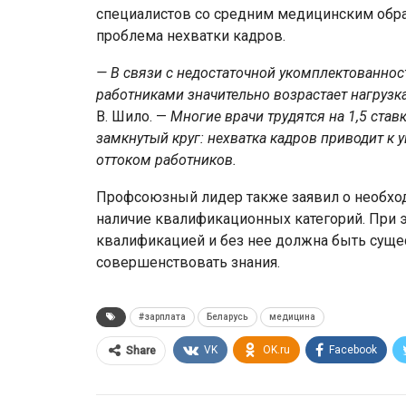
специалистов со средним медицинским обра
проблема нехватки кадров.
—
В связи с
недостаточной укомплектованно
работниками значительно возрастает нагрузк
В. Шило. —
Многие врачи трудятся на 1,5 ставк
замкнутый круг: нехватка кадров приводит к 
оттоком работников.
Профсоюзный лидер также заявил о необхо
наличие квалификационных категорий. При э
квалификацией и без нее должна быть суще
совершенствовать знания.
#зарплата
Беларусь
медицина
VK
OK.ru
Facebook
Share