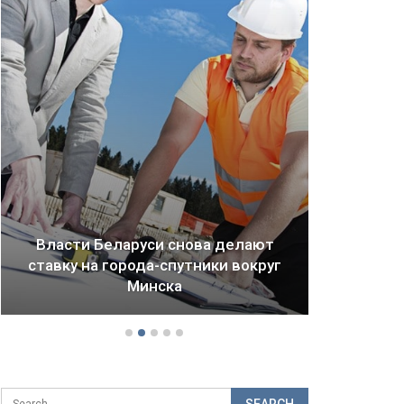
Драма Детройта: как ломается
будущее городов и стран