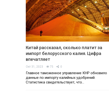
Китай рассказал, сколько платит за
импорт белорусского калия. Цифра
впечатляет
ЕС ввёл санкции про
Окт 31, 2023
75
0
ВТБ Банка старше
Мозырского НПЗ и рас
Главное таможенное управление КНР обновило
 лет
ограничения для белору
данные по импорту калийных удобрений.
Статистика свидетельствует, что…