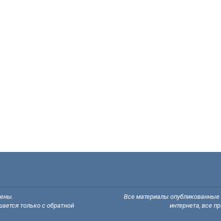
щены.
Все материалы опубликованные н
ается только с обратной
интернета, все п