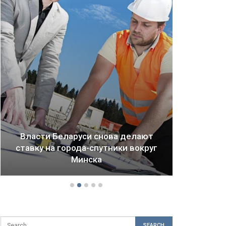
Власти Беларуси снова делают
ставку на города-спутники вокруг
Драм
Минска
б