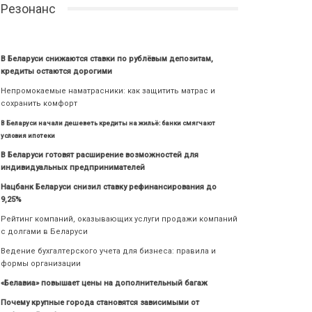
Резонанс
В Беларуси снижаются ставки по рублёвым депозитам,
кредиты остаются дорогими
Непромокаемые наматрасники: как защитить матрас и
сохранить комфорт
В Беларуси начали дешеветь кредиты на жильё: банки смягчают
условия ипотеки
В Беларуси готовят расширение возможностей для
индивидуальных предпринимателей
Нацбанк Беларуси снизил ставку рефинансирования до
9,25%
Рейтинг компаний, оказывающих услуги продажи компаний
с долгами в Беларуси
Ведение бухгалтерского учета для бизнеса: правила и
формы организации
«Белавиа» повышает цены на дополнительный багаж
Почему крупные города становятся зависимыми от