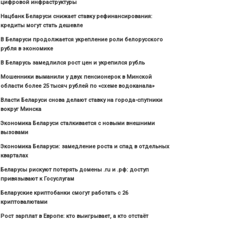
цифровой инфраструктуры
Нацбанк Беларуси снижает ставку рефинансирования:
кредиты могут стать дешевле
В Беларуси продолжается укрепление роли белорусского
рубля в экономике
В Беларусь замедлился рост цен и укрепился рубль
Мошенники выманили у двух пенсионерок в Минской
области более 25 тысяч рублей по «схеме водоканала»
Власти Беларуси снова делают ставку на города-спутники
вокруг Минска
Экономика Беларуси сталкивается с новыми внешними
вызовами
Экономика Беларуси: замедление роста и спад в отдельных
кварталах
Беларусы рискуют потерять домены .ru и .рф: доступ
привязывают к Госуслугам
Беларуские криптобанки смогут работать с 26
криптовалютами
Рост зарплат в Европе: кто выигрывает, а кто отстаёт