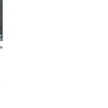
ть
ЕС ввёл санкции против
арше
Мозырского НПЗ и расширил
ограничения для белорусской…