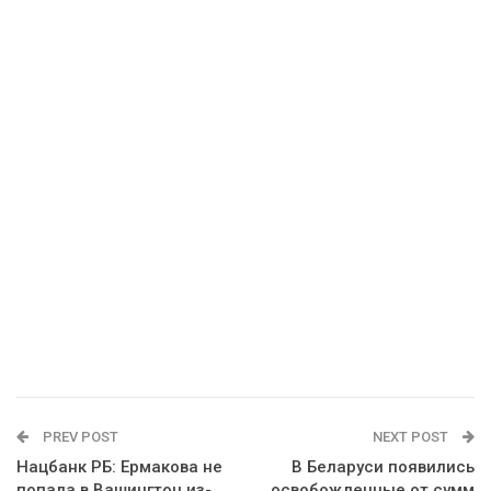
PREV POST
NEXT POST
Нацбанк РБ: Ермакова не
В Беларуси появились
попала в Вашингтон из-
освобожденные от сумм