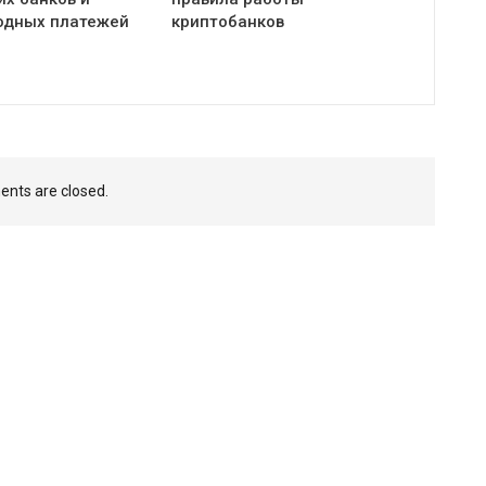
одных платежей
криптобанков
nts are closed.