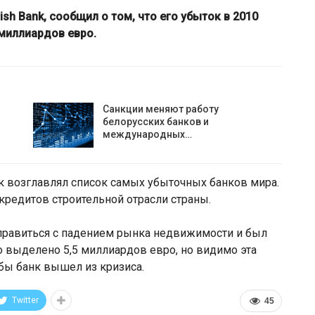
ish Bank, сообщил о том, что его убыток в 2010
 миллиардов евро.
Санкции меняют работу
белорусских банков и
международных…
анк возглавлял список самых убыточных банков мира.
 против
Власти Беларуси снова делаю
 кредитов строительной отрасли страны.
расширил
ставку на города-спутники вокр
лорусской…
Минска
справиться с падением рынка недвижимости и был
 выделено 5,5 миллиардов евро, но видимо эта
обы банк вышел из кризиса.
Twitter
45