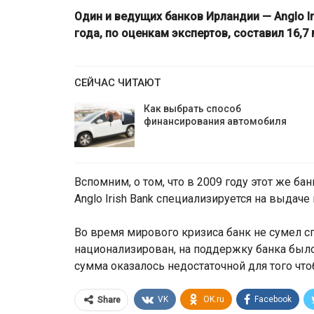
Один и ведущих банков Ирландии — Anglo Ir
года, по оценкам экспертов, составил 16,7
СЕЙЧАС ЧИТАЮТ
Как выбрать способ
финансирования автомобиля
Вспомним, о том, что в 2009 году этот же б
ЕС ввёл санкции
Anglo Irish Bank специализируется на выдаче
ков ВТБ Банка старше
Мозырского НПЗ и 
50 лет
ограничения для бе
Во время мирового кризиса банк не сумел 
национализирован, на поддержку банка было
сумма оказалось недостаточной для того чт
VK
OK.ru
Facebook
Share