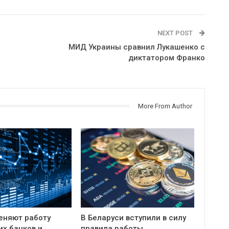
NEXT POST
МИД Украины сравнил Лукашенко с
диктатором Франко
More From Author
еняют работу
В Беларуси вступили в силу
их банков и
правила работы