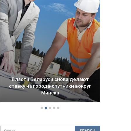
т
уг
Драма Детройта: как ломается
будущее городов и стран