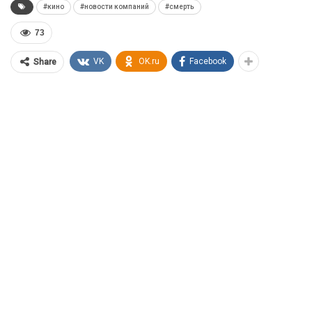
#кино
#новости компаний
#смерть
73
VK
OK.ru
Facebook
Share