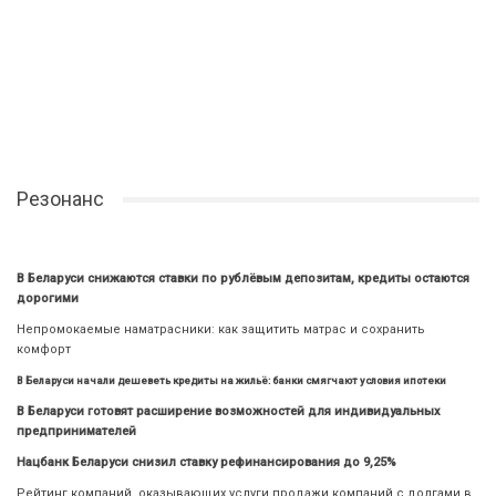
Резонанс
В Беларуси снижаются ставки по рублёвым депозитам, кредиты остаются
дорогими
Непромокаемые наматрасники: как защитить матрас и сохранить
комфорт
В Беларуси начали дешеветь кредиты на жильё: банки смягчают условия ипотеки
В Беларуси готовят расширение возможностей для индивидуальных
предпринимателей
Нацбанк Беларуси снизил ставку рефинансирования до 9,25%
Рейтинг компаний, оказывающих услуги продажи компаний с долгами в