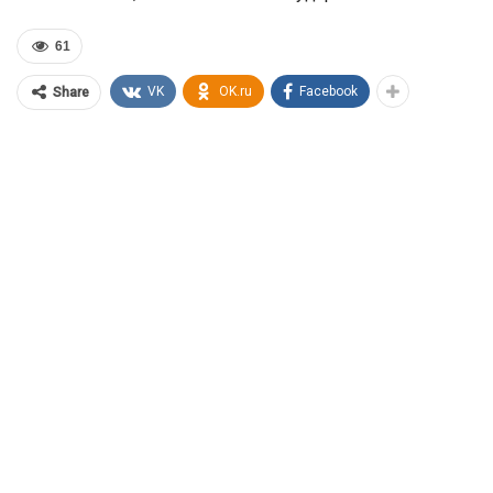
61
VK
OK.ru
Facebook
Share