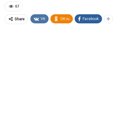
67
VK
OK.ru
Facebook
Share