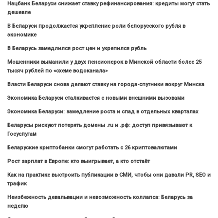
Нацбанк Беларуси снижает ставку рефинансирования: кредиты могут стать
дешевле
В Беларуси продолжается укрепление роли белорусского рубля в
экономике
В Беларусь замедлился рост цен и укрепился рубль
Мошенники выманили у двух пенсионерок в Минской области более 25
тысяч рублей по «схеме водоканала»
Власти Беларуси снова делают ставку на города-спутники вокруг Минска
Экономика Беларуси сталкивается с новыми внешними вызовами
Экономика Беларуси: замедление роста и спад в отдельных кварталах
Беларусы рискуют потерять домены .ru и .рф: доступ привязывают к
Госуслугам
Беларуские криптобанки смогут работать с 26 криптовалютами
Рост зарплат в Европе: кто выигрывает, а кто отстаёт
Как на практике выстроить публикации в СМИ, чтобы они давали PR, SEO и
трафик
Неизбежность девальвации и невозможность коллапса: Беларусь за
неделю