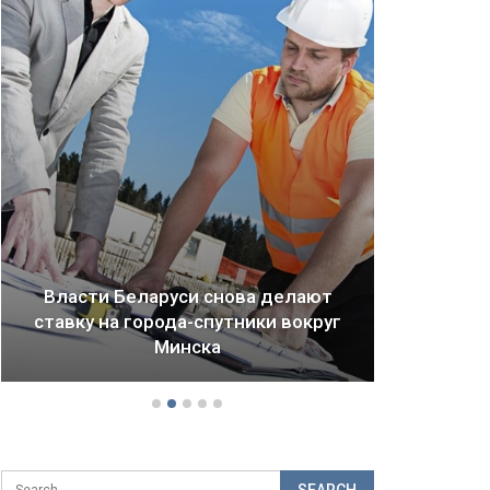
Власти Беларуси снова делают
ставку на города-спутники вокруг
Драм
Минска
б