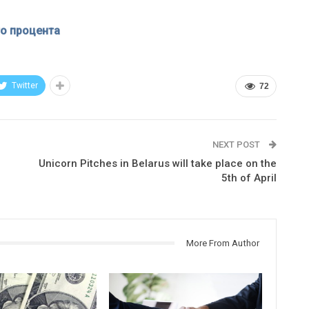
о процента
Twitter
72
NEXT POST
Unicorn Pitches in Belarus will take place on the
5th of April
More From Author