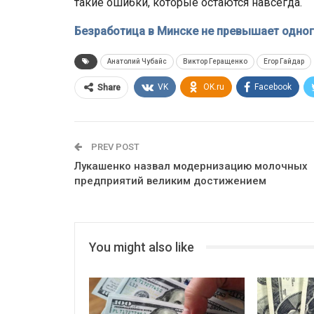
такие ошибки, которые остаются навсегда.
Безработица в Минске не превышает одног
Анатолий Чубайс
Виктор Геращенко
Егор Гайдар
VK
OK.ru
Facebook
Share
PREV POST
Лукашенко назвал модернизацию молочных
предприятий великим достижением
You might also like