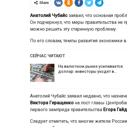
Share
Анатолий Чубайс
заявил, что основная проб
Он подчеркнул, что меры правительства не п
можно решить эту старинную проблему.
По его словам, темпы развития экономики 
СЕЙЧАС ЧИТАЮТ
На валютном рынке усиливается
доллар: инвесторы уходят в…
80% вкладчиков ВТБ Банка ст
50 лет
Анатолий Чубайс заявил недавно, что назна
Виктора Геращенко
на пост главы Центроба
первого зампреда правительства
Егора Гай
Следует отметить, что многие жители России