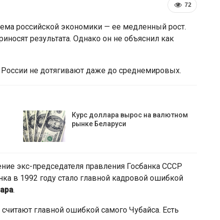
72
лема российской экономики — ее медленный рост.
риносят результата. Однако он не объяснил как
в России не дотягивают даже до среднемировых.
Курс доллара вырос на валютном
рынке Беларуси
ЕС ввёл санкции против
арше
Мозырского НПЗ и расширил
ограничения для белорусской…
чение экс-председателя правления Госбанка СССР
нка в 1992 году стало главной кадровой ошибкой
дара
.
 считают главной ошибкой самого Чубайса. Есть