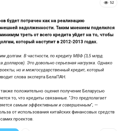
52
ров будет потрачен как на реализацию
 внешней задолженности. Таким мнением поделился
минимум треть от всего кредита уйдет на то, чтобы
лгам, который наступит в 2012-2013 годах.
им долгам. В частности, по кредиту МВФ (3,5 млрд.
а долларов). Это довольно серьезная нагрузка. Однако
проекты, но и межгосударственный кредит, который
иводит слова эксперта БелаПАН.
ЕС ввёл санкции против
арше
Мозырского НПЗ и расширил
 также положительно оценил получение Беларусью
ограничения для белорусской…
яется то, что кредиты связанные. "
Это предполагает
 является самым эффективным и совершенным
"
,
—
польза от использования китайских финансовых средств
самих проектов.