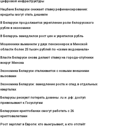
цифровой инфраструктуры
Нацбанк Беларуси снижает ставку рефинансирования:
кредиты могут стать дешевле
В Беларуси продолжается укрепление роли белорусского
рубля в экономике
В Беларусь замедлился рост цен и укрепился рубль
Мошенники выманили у двух пенсионерок в Минской
области более 25 тысяч рублей по «схеме водоканала»
Власти Беларуси снова делают ставку на города-спутники
вокруг Минска
Экономика Беларуси сталкивается с новыми внешними
вызовами
Экономика Беларуси: замедление роста и спад в отдельных
кварталах
Беларусы рискуют потерять домены .ru и .рф: доступ
привязывают к Госуслугам
Беларуские криптобанки смогут работать с 26
криптовалютами
Рост зарплат в Европе: кто выигрывает, а кто отстаёт