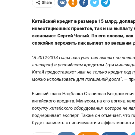
Share
Китайский кредит в размере 15 млрд. долла
инвестиционных проектов, так и на выплату
экономист Сергей Чалый. По его словам, как 
спокойно пережить пик выплат по внешним до
"
В 2012-2013 годах наступит пик выплат по внешн
долларов) и российским кредитам (три миллиард
Китай предоставляет нам не только кредит под 
можно использовать для погашений долга
"
, —
пр
80% вкладчиков ВТБ Банка ст
Бывший глава Нацбанка Станислав Богданкевич
50 лет
китайского кредита. Минусом, на его взгляд явл
покупку китайского оборудования, которое не
подчеркивает эксперт. Также он отмечает, что 
будет зависеть от значимости и эффективности 