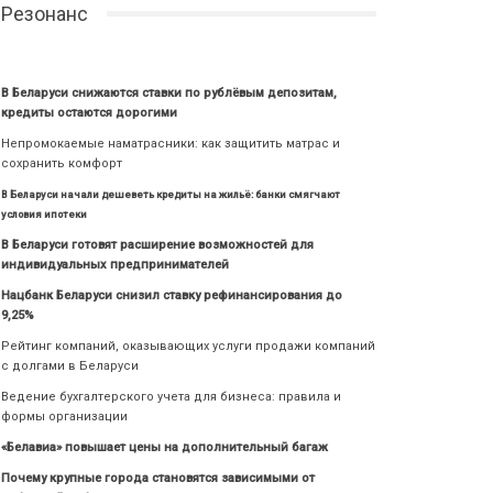
Резонанс
В Беларуси снижаются ставки по рублёвым депозитам,
кредиты остаются дорогими
Непромокаемые наматрасники: как защитить матрас и
сохранить комфорт
В Беларуси начали дешеветь кредиты на жильё: банки смягчают
условия ипотеки
В Беларуси готовят расширение возможностей для
индивидуальных предпринимателей
Нацбанк Беларуси снизил ставку рефинансирования до
9,25%
Рейтинг компаний, оказывающих услуги продажи компаний
с долгами в Беларуси
Ведение бухгалтерского учета для бизнеса: правила и
формы организации
«Белавиа» повышает цены на дополнительный багаж
Почему крупные города становятся зависимыми от