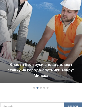
Власти Беларуси снова делают
ставку на города-спутники вокруг
Драм
Минска
б