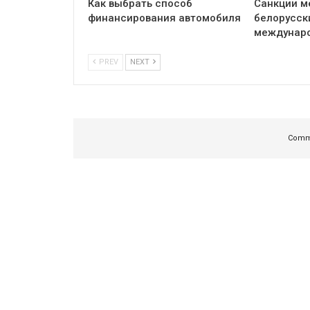
Как выбрать способ
Санкции м
финансирования автомобиля
белорусск
междунар
PREV
NEXT
Comme