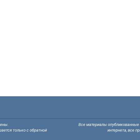
щены.
Все материалы опубликованные н
ается только с обратной
интернета, все п