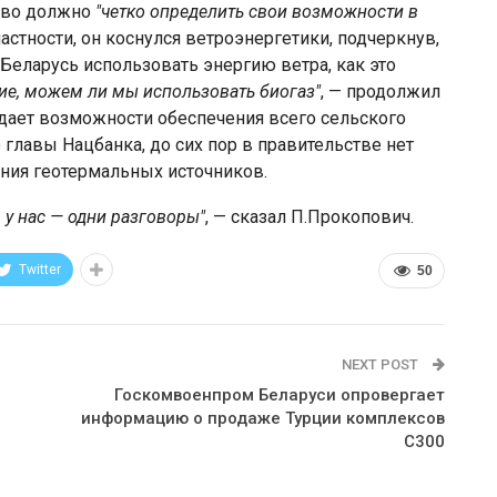
ство должно
"четко определить свои возможности в
астности, он коснулся ветроэнергетики, подчеркнув,
 Беларусь использовать энергию ветра, как это
ие, можем ли мы использовать биогаз"
, — продолжил
 дает возможности обеспечения всего сельского
главы Нацбанка, до сих пор в правительстве нет
ания геотермальных источников.
 у нас — одни разговоры"
, — сказал П.Прокопович.
Twitter
50
NEXT POST
Госкомвоенпром Беларуси опровергает
информацию о продаже Турции комплексов
С300