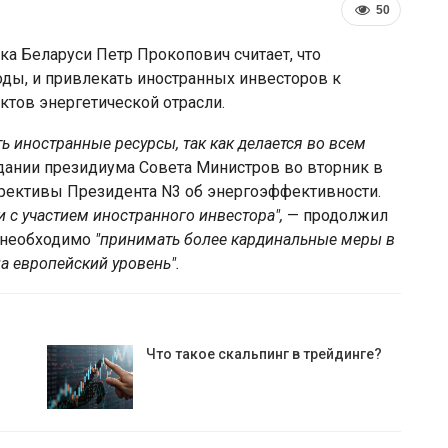
50
а Беларуси Петр Прокопович считает, что
ды, и привлекать иностранных инвесторов к
ктов энергетической отрасли.
ь иностранные ресурсы, так как делается во всем
дании президиума Совета Министров во вторник в
рективы Президента N3 об энергоэффективности.
 с участием иностранного инвестора",
— продолжил
и необходимо
"принимать более кардинальные меры в
а европейский уровень".
ЕС ввёл санкции против
арше
Мозырского НПЗ и расширил
ограничения для белорусской…
Что такое скальпинг в трейдинге?