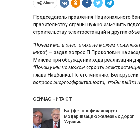
Share
Председатель правления Национального банк
правительству страны нужно изменить подхо
строительству электростанций и других объе
"Почему мы в энергетике не можем привлекат
мире",
— задал вопрос П.Прокопович на засе
Минске при обсуждении хода реализации ди
"Почему мы не можем строить электростанции
глава Нацбанка. По его мнению, Белорусси
вопросе энергоэффективности, чтобы выйти н
80% вкладчиков ВТБ Банка ст
50 лет
СЕЙЧАС ЧИТАЮТ
Бaффет профинансирует
модернизацию железных дорог
Украины