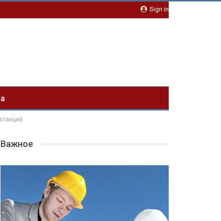
Sign in
ка
останций
Важное