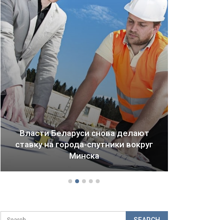
Власти Беларуси снова делают
ставку на города-спутники вокруг
Драм
Минска
б