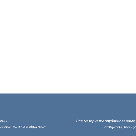
щены.
Все материалы опубликованные н
ается только с обратной
интернета, все п