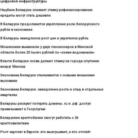
цифровой инфраструктуры
Нацбанк Беларуси снижает ставку рефинансирования:
кредиты могут стать дешевле
В Беларуси продолжается укрепление роли белорусского
рубля в экономике
В Беларусь замедлился рост цен и укрепился рубль
Мошенники выманили у двух пенсионерок в Минской
области более 25 тысяч рублей по «схеме водоканала»
Власти Беларуси снова делают ставку на города-спутники
вокруг Минска
Экономика Беларуси сталкивается с новыми внешними
вызовами
Экономика Беларуси: замедление роста и спад в отдельных
кварталах
Беларусы рискуют потерять домены .ru и .рф: доступ
привязывают к Госуслугам
Беларуские криптобанки смогут работать с 26
криптовалютами
Рост зарплат в Европе: кто выигрывает, а кто отстаёт