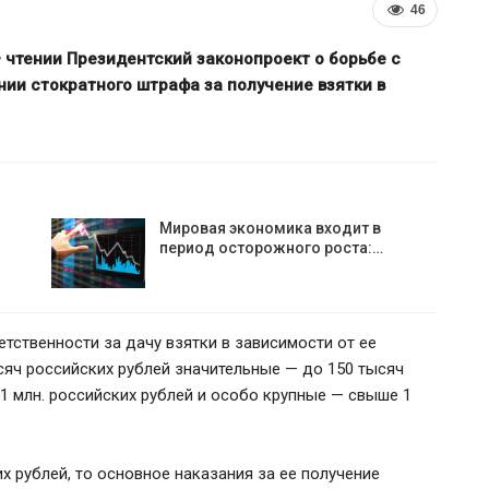
46
 чтении Президентский законопроект о борьбе с
нии стократного штрафа за получение взятки в
Мировая экономика входит в
период осторожного роста:…
кции против
Власти Беларуси снова д
З и расширил
ставку на города-спутники 
ственности за дачу взятки в зависимости от ее
я белорусской…
Минска
сяч российских рублей значительные — до 150 тысяч
1 млн. российских рублей и особо крупные — свыше 1
их рублей, то основное наказания за ее получение