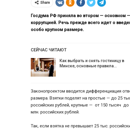
Share
Госдума РФ приняла во втором — основном —
коррупцией. Речь прежде всего идет о введе
особо крупном размере.
СЕЙЧАС ЧИТАЮТ
Как выбрать и снять гостиницу в
Минске, основные правила…
ЕС ввёл сан
адчиков ВТБ Банка старше
Мозырского НП
Законопроектом вводится дифференциация ответ
50 лет
ограничения дл
размера. Взятки поделят на простые — до 25 ты
российских рублей, крупные — от 150 тысяч до 
млн. российских рублей.
Так, если взятка не превышает 25 тыс. российск