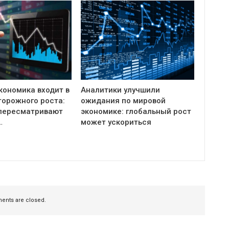
кономика входит в
Аналитики улучшили
торожного роста:
ожидания по мировой
пересматривают
экономике: глобальный рост
…
может ускориться
nts are closed.