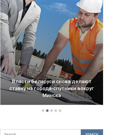
елают
вокруг
Драма Детройта: как ломается
будущее городов и стран