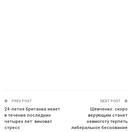
PREV POST
NEXT POST
24-летня британка икает
Шевченко: скоро
в течение последних
верующим станет
четырех лет: виноват
невмоготу терпеть
стресс
либеральное беснование