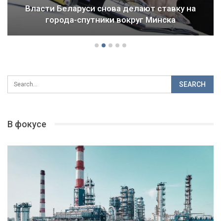
у на
Драма Детройта: как ломается будущ
городов и стран
В фокусе