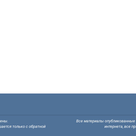
щены.
Все материалы опубликованные н
ается только с обратной
интернета, все п