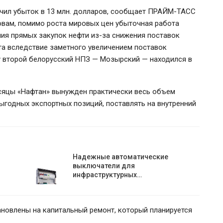
учил убыток в 13 млн. долларов, сообщает ПРАЙМ-ТАСС
ловам, помимо роста мировых цен убыточная работа
ия прямых закупок нефти из-за снижения поставок
та вследствие заметного увеличением поставок
у второй белорусский НПЗ — Мозырский — находился в
есяцы «Нафтан» вынужден практически весь объем
ыгодных экспортных позиций, поставлять на внутренний
ЕС ввёл санкции против
арше
Мозырского НПЗ и расширил
ограничения для белорусской…
Надежные автоматические
выключатели для
инфраструктурных…
новлены на капитальный ремонт, который планируется