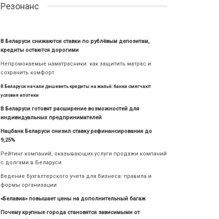
Резонанс
В Беларуси снижаются ставки по рублёвым депозитам,
кредиты остаются дорогими
Непромокаемые наматрасники: как защитить матрас и
сохранить комфорт
В Беларуси начали дешеветь кредиты на жильё: банки смягчают
условия ипотеки
В Беларуси готовят расширение возможностей для
индивидуальных предпринимателей
Нацбанк Беларуси снизил ставку рефинансирования до
9,25%
Рейтинг компаний, оказывающих услуги продажи компаний
с долгами в Беларуси
Ведение бухгалтерского учета для бизнеса: правила и
формы организации
«Белавиа» повышает цены на дополнительный багаж
Почему крупные города становятся зависимыми от