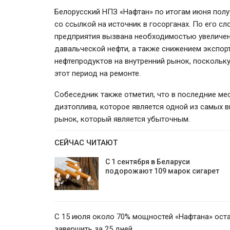
Белорусский НПЗ «Нафтан» по итогам июня пол
со ссылкой на источник в госорганах. По его с
предприятия вызвана необходимостью увеличен
давальческой нефти, а также снижением экспор
нефтепродуктов на внутренний рынок, поскольк
этот период на ремонте.
Собеседник также отметил, что в последние м
дизтоплива, которое является одной из самых в
рынок, который является убыточным.
СЕЙЧАС ЧИТАЮТ
80% вкладчиков ВТБ Банка ст
50 лет
С 1 сентября в Беларуси
подорожают 109 марок сигарет
С 15 июля около 70% мощностей «Нафтана» оста
завершить за 25 дней.