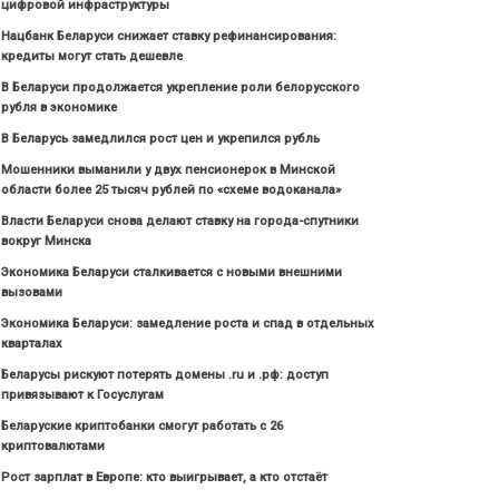
цифровой инфраструктуры
Нацбанк Беларуси снижает ставку рефинансирования:
кредиты могут стать дешевле
В Беларуси продолжается укрепление роли белорусского
рубля в экономике
В Беларусь замедлился рост цен и укрепился рубль
Мошенники выманили у двух пенсионерок в Минской
области более 25 тысяч рублей по «схеме водоканала»
Власти Беларуси снова делают ставку на города-спутники
вокруг Минска
Экономика Беларуси сталкивается с новыми внешними
вызовами
Экономика Беларуси: замедление роста и спад в отдельных
кварталах
Беларусы рискуют потерять домены .ru и .рф: доступ
привязывают к Госуслугам
Беларуские криптобанки смогут работать с 26
криптовалютами
Рост зарплат в Европе: кто выигрывает, а кто отстаёт