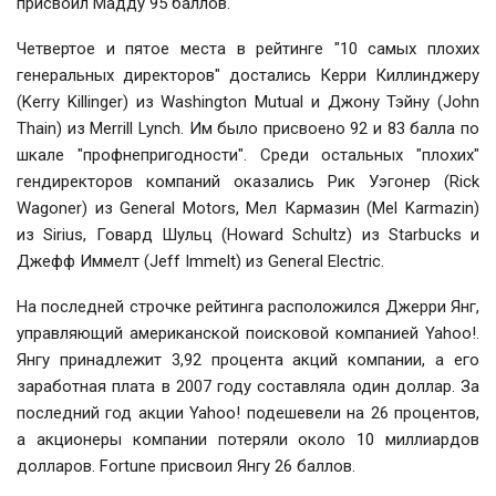
присвоил Мадду 95 баллов.
Четвертое и пятое места в рейтинге "10 самых плохих
генеральных директоров" достались Керри Киллинджеру
(Kerry Killinger) из Washington Mutual и Джону Тэйну (John
Thain) из Merrill Lynch. Им было присвоено 92 и 83 балла по
шкале "профнепригодности". Среди остальных "плохих"
гендиректоров компаний оказались Рик Уэгонер (Rick
Wagoner) из General Motors, Мел Кармазин (Mel Karmazin)
из Sirius, Говард Шульц (Howard Schultz) из Starbucks и
Джефф Иммелт (Jeff Immelt) из General Electric.
На последней строчке рейтинга расположился Джерри Янг,
управляющий американской поисковой компанией Yahoo!.
Янгу принадлежит 3,92 процента акций компании, а его
заработная плата в 2007 году составляла один доллар. За
последний год акции Yahoo! подешевели на 26 процентов,
а акционеры компании потеряли около 10 миллиардов
долларов. Fortune присвоил Янгу 26 баллов.