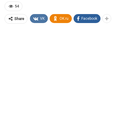
54
VK
OK.ru
Facebook
Share