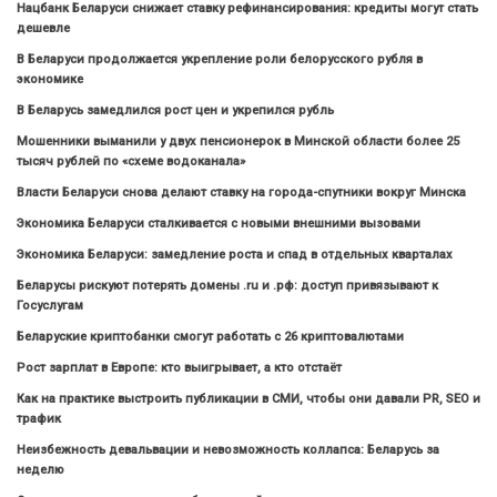
Нацбанк Беларуси снижает ставку рефинансирования: кредиты могут стать
дешевле
В Беларуси продолжается укрепление роли белорусского рубля в
экономике
В Беларусь замедлился рост цен и укрепился рубль
Мошенники выманили у двух пенсионерок в Минской области более 25
тысяч рублей по «схеме водоканала»
Власти Беларуси снова делают ставку на города-спутники вокруг Минска
Экономика Беларуси сталкивается с новыми внешними вызовами
Экономика Беларуси: замедление роста и спад в отдельных кварталах
Беларусы рискуют потерять домены .ru и .рф: доступ привязывают к
Госуслугам
Беларуские криптобанки смогут работать с 26 криптовалютами
Рост зарплат в Европе: кто выигрывает, а кто отстаёт
Как на практике выстроить публикации в СМИ, чтобы они давали PR, SEO и
трафик
Неизбежность девальвации и невозможность коллапса: Беларусь за
неделю