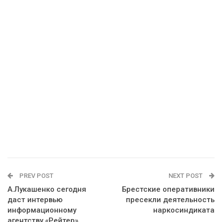
PREV POST
NEXT POST
А.Лукашенко сегодня
Брестские оперативники
даст интервью
пресекли деятельность
информационному
наркосиндиката
агентству «Рейтер»