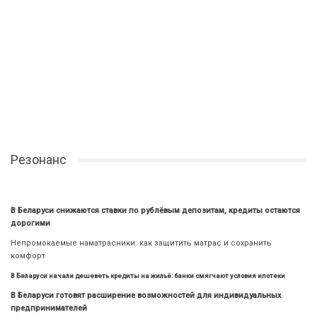
Резонанс
В Беларуси снижаются ставки по рублёвым депозитам, кредиты остаются
дорогими
Непромокаемые наматрасники: как защитить матрас и сохранить
комфорт
В Беларуси начали дешеветь кредиты на жильё: банки смягчают условия ипотеки
В Беларуси готовят расширение возможностей для индивидуальных
предпринимателей