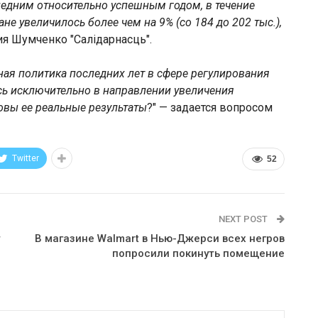
ледним относительно успешным годом, в течение
не увеличилось более чем на 9% (со 184 до 202 тыс.),
ия Шумченко "Салiдарнасць".
нная политика последних лет в сфере регулирования
ь исключительно в направлении увеличения
овы ее реальные результаты
?" — задается вопросом
Twitter
52
NEXT POST
т
В магазине Walmart в Нью-Джерси всех негров
попросили покинуть помещение