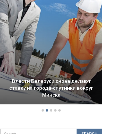
Власти Беларуси снова делают
ставку на города-спутники вокруг
Драм
Минска
б