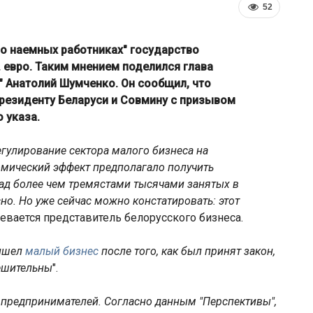
52
 "о наемных работниках" государство
. евро. Таким мнением поделился глава
 Анатолий Шумченко. Он сообщил, что
резиденту Беларуси и Совмину с призывом
 указа.
регулирование сектора малого бизнеса на
омический эффект предполагало получить
ад более чем тремястами тысячами занятых в
ЕС ввёл санкции против
но. Но уже сейчас можно констатировать: этот
арше
Мозырского НПЗ и расширил
невается представитель белорусского бизнеса.
ограничения для белорусской…
ришел
малый бизнес
после того, как был принят закон,
ешительны
".
 предпринимателей. Согласно данным "Перспективы",