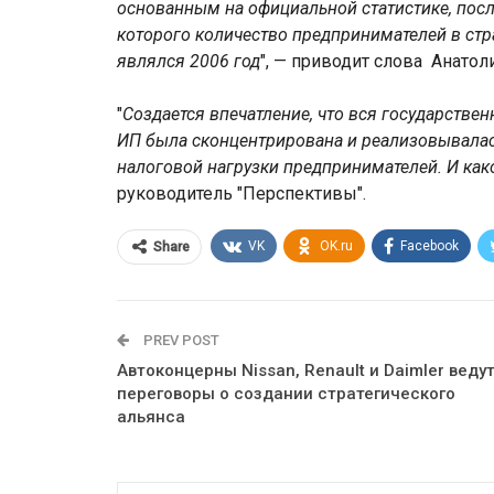
основанным на официальной статистике, пос
которого количество предпринимателей в стра
являлся 2006 год
", — приводит слова Анатол
"
Создается впечатление, что вся государстве
ИП была сконцентрирована и реализовывалас
налоговой нагрузки предпринимателей. И как
руководитель "Перспективы".
VK
OK.ru
Facebook
Share
PREV POST
Автоконцерны Nissan, Renault и Daimler веду
переговоры о создании стратегического
альянса