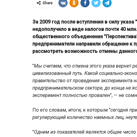
Share
За 2009 год после вступления в силу указа
недополучило в виде налогов почти 40 млн
общественного объединения "Перспектива"
предприниматели направили обращение к п
рассмотреть возможность отмены данного
"
Мы считаем, что отмена этого указа вернет 
цивилизованный путь. Какой социально-экон
правительство от проведения эксперимента н
предпринимательском секторе, до конца не яс
80% вкладчиков ВТБ Банка ст
эксперимент полностью провален
", — не сом
50 лет
По его словам, итоги, к которым "
сегодня п
регулирующий количество наемных лиц, неут
"
Одним из показателей является общее число