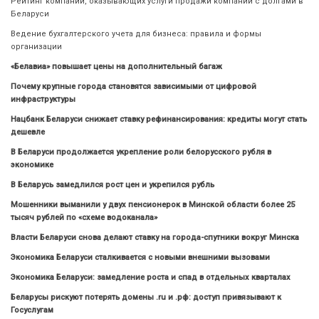
Рейтинг компаний, оказывающих услуги продажи компаний с долгами в
Беларуси
Ведение бухгалтерского учета для бизнеса: правила и формы
организации
«Белавиа» повышает цены на дополнительный багаж
Почему крупные города становятся зависимыми от цифровой
инфраструктуры
Нацбанк Беларуси снижает ставку рефинансирования: кредиты могут стать
дешевле
В Беларуси продолжается укрепление роли белорусского рубля в
экономике
В Беларусь замедлился рост цен и укрепился рубль
Мошенники выманили у двух пенсионерок в Минской области более 25
тысяч рублей по «схеме водоканала»
Власти Беларуси снова делают ставку на города-спутники вокруг Минска
Экономика Беларуси сталкивается с новыми внешними вызовами
Экономика Беларуси: замедление роста и спад в отдельных кварталах
Беларусы рискуют потерять домены .ru и .рф: доступ привязывают к
Госуслугам