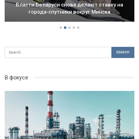
Драма Детройта: как ломается будущее
городов и стран
В фокусе