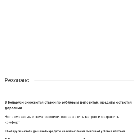
Резонанс
В Беларуси снижаются ставки по рублёвым депозитам, кредиты остаются
дорогими
Непромокаемые наматрасники: как защитить матрас и сохранить
комфорт
В Беларуси начали дешеветь кредиты на жильё: банки смягчают условия ипотеки