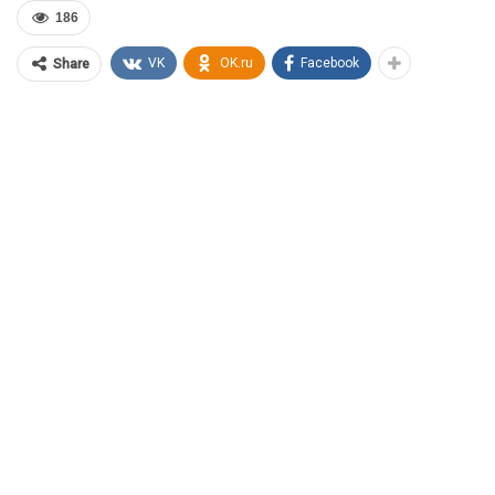
186
VK
OK.ru
Facebook
Share